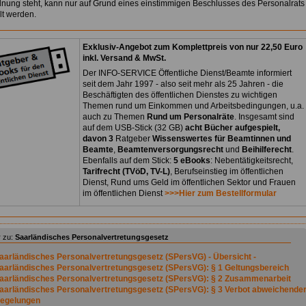
nung steht, kann nur auf Grund eines einstimmigen Beschlusses des Personalrats
t werden.
Exklusiv-Angebot zum Komplettpreis von nur 22,50 Euro
inkl. Versand & MwSt.
Der INFO-SERVICE Öffentliche Dienst/Beamte informiert
seit dem Jahr 1997 - also seit mehr als 25 Jahren - die
Beschäftigten des öffentlichen Dienstes zu wichtigen
Themen rund um Einkommen und Arbeitsbedingungen, u.a.
auch zu Themen
Rund um Personalräte
. Insgesamt sind
auf dem USB-Stick (32 GB)
acht Bücher aufgespielt,
davon 3
Ratgeber
Wissenswertes für Beamtinnen und
Beamte
,
Beamtenversorgungsrecht
und
Beihilferecht
.
Ebenfalls auf dem Stick:
5 eBooks
: Nebentätigkeitsrecht,
Tarifrecht (TVöD, TV-L)
, Berufseinstieg im öffentlichen
Dienst, Rund ums Geld im öffentlichen Sektor und Frauen
im öffentlichen Dienst
>>>Hier zum Bestellformular
 zu:
Saarländisches Personalvertretungsgesetz
aarländisches Personalvertretungsgesetz (SPersVG) - Übersicht -
aarländisches Personalvertretungsgesetz (SPersVG): § 1 Geltungsbereich
aarländisches Personalvertretungsgesetz (SPersVG): § 2 Zusammenarbeit
aarländisches Personalvertretungsgesetz (SPersVG): § 3 Verbot abweichende
egelungen