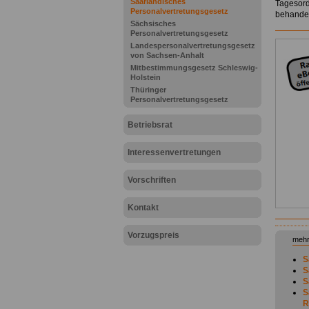
Saarländisches
Tagesord
Personalvertretungsgesetz
behandel
Sächsisches
Personalvertretungsgesetz
Landespersonalvertretungsgesetz
von Sachsen-Anhalt
Mitbestimmungsgesetz Schleswig-
Holstein
Thüringer
Personalvertretungsgesetz
Betriebsrat
Interessenvertretungen
Vorschriften
Kontakt
Vorzugspreis
mehr
S
S
S
S
R