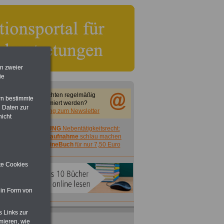
en zweier
ie
Sie möchten regelmäßig
rn bestimmte
informiert werden?
 Daten zur
Anmeldung zum Newsletter
nicht
ACHTUNG
Nebentätigkeitsrecht:
vor Jobaufnahme
schlau machen
>>>
OnlineBuch
für nur 7,50 Euro
ite Cookies
 in Form von
s Links zur
mieren, wie