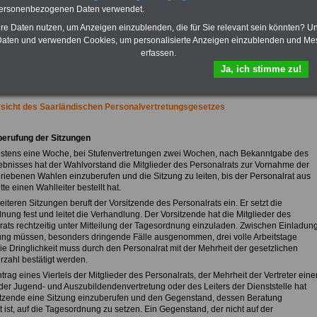
Praktikantenentgelten und
personenbezogenen Daten verwendet.
Bezüge für Studierende von
Bund, Länder und Kommunen.
hre Daten nutzen, um Anzeigen einzublenden, die für Sie relevant sein könnten? U
aten und verwenden Cookies, um personalisierte Anzeigen einzublenden und Me
>>>
Hier zur Bestellung des
erfassen.
eBooks Tarifrecht
Ja, ich stimme zu!
sicht des Saarländischen Personalvertretungsgesetzes
berufung der Sitzungen
estens eine Woche, bei Stufenvertretungen zwei Wochen, nach Bekanntgabe des
bnisses hat der Wahlvorstand die Mitglieder des Personalrats zur Vornahme der
riebenen Wahlen einzuberufen und die Sitzung zu leiten, bis der Personalrat aus
tte einen Wahlleiter bestellt hat.
eiteren Sitzungen beruft der Vorsitzende des Personalrats ein. Er setzt die
nung fest und leitet die Verhandlung. Der Vorsitzende hat die Mitglieder des
rats rechtzeitig unter Mitteilung der Tagesordnung einzuladen. Zwischen Einladun
ung müssen, besonders dringende Fälle ausgenommen, drei volle Arbeitstage
Die Dringlichkeit muss durch den Personalrat mit der Mehrheit der gesetzlichen
rzahl bestätigt werden.
ntrag eines Viertels der Mitglieder des Personalrats, der Mehrheit der Vertreter eine
der Jugend- und Auszubildendenvertretung oder des Leiters der Dienststelle hat
itzende eine Sitzung einzuberufen und den Gegenstand, dessen Beratung
 ist, auf die Tagesordnung zu setzen. Ein Gegenstand, der nicht auf der