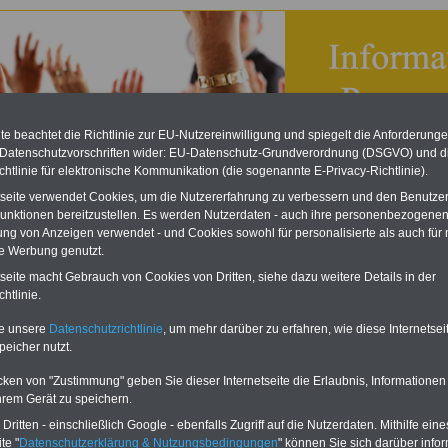
e beachtet die Richtlinie zur EU-Nutzereinwilligung und spiegelt die Anforderung
 Datenschutzvorschriften wider: EU-Datenschutz-Grundverordnung (DSGVO) und d
chtlinie für elektronische Kommunikation (die sogenannte E-Privacy-Richtlinie).
tseite verwendet Cookies, um die Nutzererfahrung zu verbessern und den Benutze
unktionen bereitzustellen. Es werden Nutzerdaten - auch ihre personenbezogenen
ung von Anzeigen verwendet - und Cookies sowohl für personalisierte als auch für 
te Werbung genutzt.
ndisches Personalvertretungsgesetz (SPersVG): § 33
tseite macht Gebrauch von Cookies von Dritten, siehe dazu weitere Details in der
rufung der Sitzungen
htlinie.
eBook zum Tarifrecht
te unsere
Datenschutzrichtlinie
, um mehr darüber zu erfahren, wie diese Internetse
ÖD neu aufgelegt
peicher nutzt.
Das beliebte eBook wurde im
Oktober 2025 neu aufgelegt. Mit
cken von "Zustimmung" geben Sie dieser Internetseite die Erlaubnis, Informationen
allen Entgelttabellen für
hrem Gerät zu speichern.
Beschäftigte - TVöD und TV-L -
sowie den
ritten - einschließlich Google - ebenfalls Zugriff auf die Nutzerdaten. Mithilfe eine
Auszubildendenvergütungen,
te "
Datenschutzerklärung & Nutzungsbedingungen
" können Sie sich darüber infor