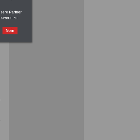
nsere Partner
sswerte zu
ACHTUNG
Nebentätigkeitsrecht:
vor Jobaufnahme
schlau machen
>>>
OnlineBuch
für nur 7,50 Euro
Nein
g
r