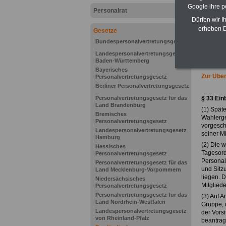
Google ihre 
Personalrat
Dürfen wir I
erheben D
Gesetze
Bundespersonalvertretungsgesetz
Landespersonalvertretungsgesetz
Baden-Württemberg
Bayerisches
Zur Über
Personalvertretungsgesetz
Berliner Personalvertretungsgesetz
Personalvertretungsgesetz für das
§ 33
Ein
Land Brandenburg
(1) Spät
Bremisches
Wahlerge
Personalvertretungsgesetz
vorgesch
Landespersonalvertretungsgesetz
seiner Mi
Hamburg
(2) Die w
Hessisches
Tagesord
Personalvertretungsgesetz
Personal
Personalvertretungsgesetz für das
und Sitz
Land Mecklenburg-Vorpommern
liegen. 
Niedersächsisches
Mitgliede
Personalvertretungsgesetz
Personalvertretungsgesetz für das
(3) Auf A
Land Nordrhein-Westfalen
Gruppe, 
Landespersonalvertretungsgesetz
der Vors
von Rheinland-Pfalz
beantragt