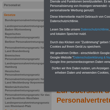
Dienste und Funktionen bereitzustellen. Es
Hochschulb
Personalrat
Personalisierung von Anzeigen verwendet - un
personalisierte Werbung genutzt.
Gesetze
Diese Internetseite macht Gebrauch von Cooki
Bundespersonalvertretungsgesetz
Datenschutzrichtlinie.
Landespersonalvertretungsgesetz
Lesen Sie bitte unsere
Datenschutzrichtlinie
,
Baden-Württemberg
und lokalen Speicher nutzt.
Bayerisches
Personalvertretungsgesetz
Berliner Personalvertretungsgesetz
Durch das Klicken von "Zustimmung" geben Sie
Cookies auf Ihrem Gerät zu speichern.
Personalvertretungsgesetz für das
Land Brandenburg
Wir gewähren Dritten - einschließlich Google -
Bremisches
Google-Website "
Datenschutzerklärung & N
Personalvertretungsgesetz
Google ihre personenbezogenen Daten verw
Landespersonalvertretungsgesetz
Hamburg
Dürfen wir Ihre Daten nutzen, um Anzeigen 
Hessisches
erheben Daten und verwenden Cookies, 
Personalvertretungsgesetz
Personalvertretungsgesetz für das
Land Mecklenburg-Vorpommern
Niedersächsisches
Zur Übersicht 
Personalvertretungsgesetz
Personalvertretungsgesetz für das
Personalvertre
Land Nordrhein-Westfalen
Landespersonalvertretungsgesetz
von Rheinland-Pfalz