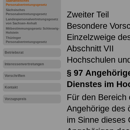
Saarländisches
Personalvertretungsgesetz
Sächsisches
Zweiter Teil
Personalvertretungsgesetz
Landespersonalvertretungsgesetz
Besondere Vorsch
von Sachsen-Anhalt
Mitbestimmungsgesetz Schleswig-
Holstein
Einzelzweige des
Thüringer
Personalvertretungsgesetz
Abschnitt VII
Betriebsrat
Hochschulen und
Interessenvertretungen
§ 97
Angehörige
Vorschriften
Dienstes im Ho
Kontakt
Für den Bereich
Vorzugspreis
Angehörige des ö
im Sinne dieses 