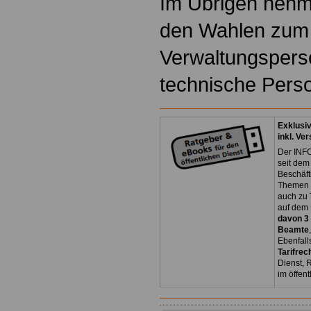
Im Übrigen nehm
den Wahlen zum 
Verwaltungspers
technische Person
Exklusi
inkl. Ve
Der INFO
seit dem
Beschäft
Themen 
auch zu
auf dem 
davon 3
Beamte
Ebenfall
Tarifrec
Dienst, 
im öffen