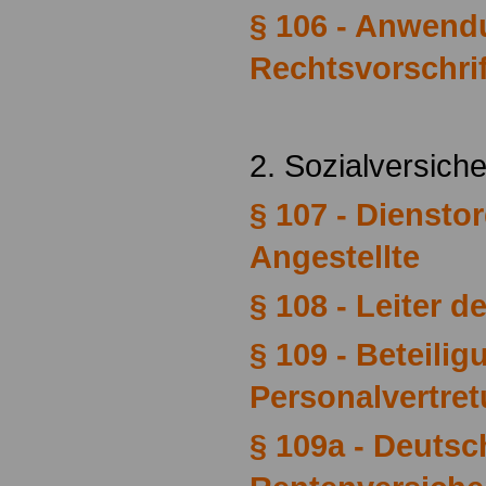
§ 106 - Anwend
Rechtsvorschrif
2. Sozialversic
§ 107 - Dienst
Angestellte
§ 108 - Leiter d
§ 109 - Beteilig
Personalvertre
§ 109a - Deutsc