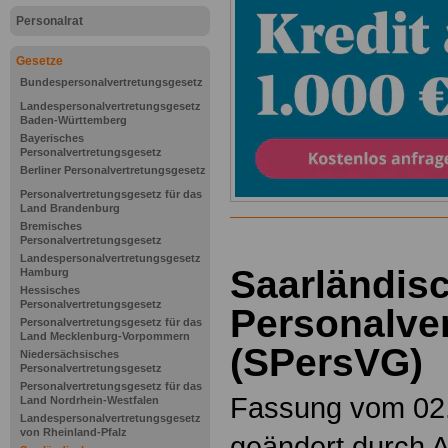
Personalrat
Gesetze
Bundespersonalvertretungsgesetz
Landespersonalvertretungsgesetz
Baden-Württemberg
Bayerisches
Personalvertretungsgesetz
Berliner Personalvertretungsgesetz
Personalvertretungsgesetz für das
Land Brandenburg
Bremisches
Personalvertretungsgesetz
Landespersonalvertretungsgesetz
Saarländis
Hamburg
Hessisches
Personalvertretungsgesetz
Personalve
Personalvertretungsgesetz für das
Land Mecklenburg-Vorpommern
(SPersVG)
Niedersächsisches
Personalvertretungsgesetz
Personalvertretungsgesetz für das
Fassung vom 02.
Land Nordrhein-Westfalen
Landespersonalvertretungsgesetz
von Rheinland-Pfalz
geändert durch Ar