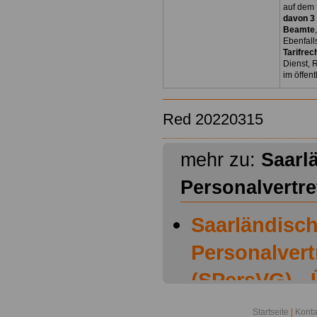
auf dem 
davon 3
Beamte
Ebenfall
Tarifrec
Dienst, 
im öffen
Red 20220315
mehr zu:
Saarl
Personalvertr
Saarländisc
Personalver
(SPersVG) - 
Saarländisc
Startseite
|
Konta