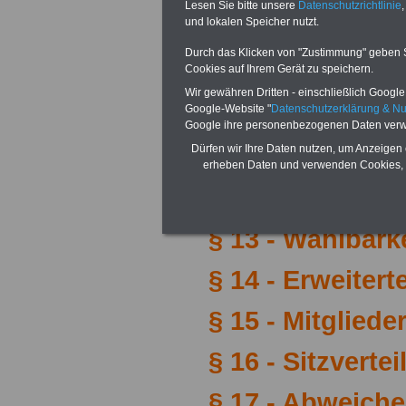
Lesen Sie bitte unsere
Datenschutzrichtlinie
,
und lokalen Speicher nutzt.
Abschnitt II
Durch das Klicken von "Zustimmung" geben Sie
Personalrat
Cookies auf Ihrem Gerät zu speichern.
Wir gewähren Dritten - einschließlich Google -
1. Wahl und Z
Google-Website "
Datenschutzerklärung & N
Google ihre personenbezogenen Daten verw
Dürfen wir Ihre Daten nutzen, um Anzeigen 
§ 11 - Bildung 
erheben Daten und verwenden Cookies, 
§ 12 - Wahlber
§ 13 - Wählbark
§ 14 - Erweitert
§ 15 - Mitgliede
§ 16 - Sitzverte
§ 17 - Abweiche