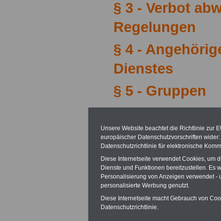
§ 3 - Verbot ab
Regelungen
§ 4 - Angehörig
Dienstes
§ 5 - Gruppen
§ 6 - Dienststel
Unsere Website beachtet die Richtlinie zur 
§ 7 - Leiter der 
europäischer Datenschutzvorschriften wide
Datenschutzrichtlinie für elektronische Komm
§ 8 - Verbot de
Diese Internetseite verwendet Cookies, um 
Dienste und Funktionen bereitzustellen. Es
Begünstigung
Personalisierung von Anzeigen verwendet - un
personalisierte Werbung genutzt.
§ 9 - Verschwie
Diese Internetseite macht Gebrauch von Cooki
Datenschutzrichtlinie.
§ 10 - Unfallfür