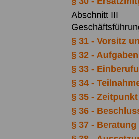
§ 30 - Ersatzmit
Abschnitt III
Geschäftsführu
§ 31 - Vorsitz 
§ 32 - Aufgabe
§ 33 - Einberuf
§ 34 - Teilnahm
§ 35 - Zeitpunk
§ 36 - Beschlu
§ 37 - Beratun
§ 38 - Aussetz