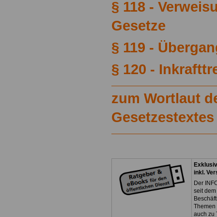
§ 118 - Verweis
Gesetze
§ 119 - Übergan
§ 120 - Inkrafttr
zum Wortlaut de
Gesetzestextes
Exklusi
inkl. Ve
Der INFO
seit dem
Beschäft
Themen 
auch zu