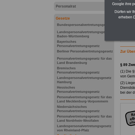
Google ihre 
Personalrat
Dürfen wir I
erheben D
Gesetze
Bundespersonalvertretungsgesetz
Landespersonalvertretungsgesetz
Baden-Württemberg
Bayerisches
Personalvertretungsgesetz
Berliner Personalvertretungsgesetz
Zur Über
Personalvertretungsgesetz für das
Land Brandenburg
§ 89
Zwe
Bremisches
(1) Die 
Personalvertretungsgesetz
von Gem
Landespersonalvertretungsgesetz
Hamburg
(2) Lieg
Hessisches
Dienstst
Personalvertretungsgesetz
bei der 
Personalvertretungsgesetz für das
Land Mecklenburg-Vorpommern
Niedersächsisches
Personalvertretungsgesetz
Personalvertretungsgesetz für das
Land Nordrhein-Westfalen
Landespersonalvertretungsgesetz
von Rheinland-Pfalz