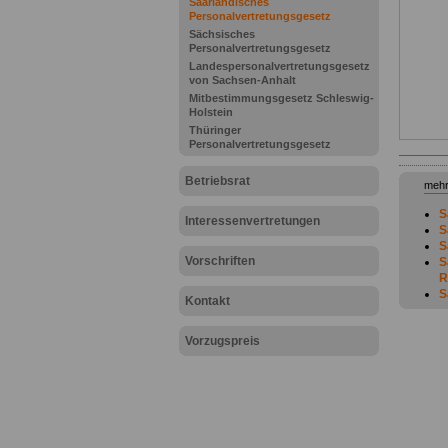
Saarländisches
Personalvertretungsgesetz
Sächsisches
Personalvertretungsgesetz
Landespersonalvertretungsgesetz
von Sachsen-Anhalt
Mitbestimmungsgesetz Schleswig-
Holstein
Thüringer
Personalvertretungsgesetz
Betriebsrat
mehr
S
Interessenvertretungen
S
S
Vorschriften
S
R
S
Kontakt
ö
S
Vorzugspreis
S
S
D
S
B
S
V