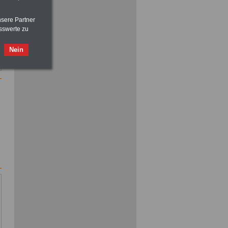
>>>
OnlineBuch
für nur 7,50 Euro
nsere Partner
sswerte zu
Nein
ACHTUNG
Nebentätigkeitsrecht:
vor Jobaufnahme
schlau machen
>>>
OnlineBuch
für nur 7,50 Euro