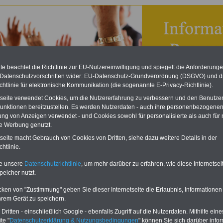
e beachtet die Richtlinie zur EU-Nutzereinwilligung und spiegelt die Anforderung
 Datenschutzvorschriften wider: EU-Datenschutz-Grundverordnung (DSGVO) und d
chtlinie für elektronische Kommunikation (die sogenannte E-Privacy-Richtlinie).
tseite verwendet Cookies, um die Nutzererfahrung zu verbessern und den Benutze
unktionen bereitzustellen. Es werden Nutzerdaten - auch ihre personenbezogenen
ung von Anzeigen verwendet - und Cookies sowohl für personalisierte als auch für 
te Werbung genutzt.
ndisches Personalvertretungsgesetz (SPersVG): § 89
tseite macht Gebrauch von Cookies von Dritten, siehe dazu weitere Details in der
erbände und andere öffentlich-rechtliche Verbände von
htlinie.
nden
te unsere
Datenschutzrichtlinie
, um mehr darüber zu erfahren, wie diese Internetse
eBook zum Tarifrecht
peicher nutzt.
ÖD neu aufgelegt
Das beliebte eBook wurde im
cken von "Zustimmung" geben Sie dieser Internetseite die Erlaubnis, Informationen
Oktober 2025 neu aufgelegt. Mit
hrem Gerät zu speichern.
allen Entgelttabellen für
ritten - einschließlich Google - ebenfalls Zugriff auf die Nutzerdaten. Mithilfe eine
Beschäftigte - TVöD und TV-L -
sowie den
te "
Datenschutzerklärung & Nutzungsbedingungen
" können Sie sich darüber infor