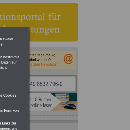
en zweier
ie
Sie möchten regelmäßig
rn bestimmte
informiert werden?
 Daten zur
Anmeldung zum Newsletter
nicht
ite Cookies
 in Form von
ACHTUNG
Nebentätigkeitsrecht:
s Links zur
vor Jobaufnahme
schlau machen
mieren, wie