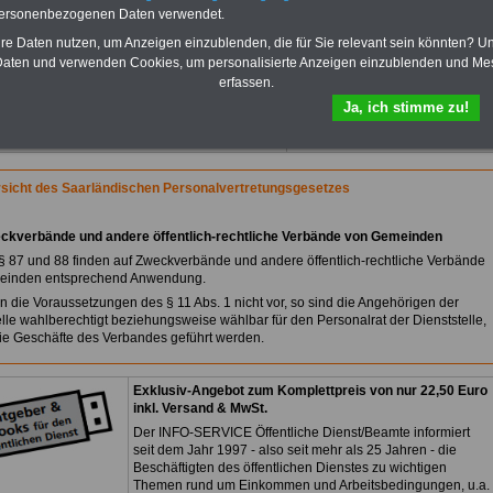
Auszubildendenvergütungen,
personenbezogenen Daten verwendet.
Praktikantenentgelten und
hre Daten nutzen, um Anzeigen einzublenden, die für Sie relevant sein könnten? U
Bezüge für Studierende von
aten und verwenden Cookies, um personalisierte Anzeigen einzublenden und Me
Bund, Länder und Kommunen.
erfassen.
>>>
Hier zur Bestellung des
eBooks Tarifrecht
Ja, ich stimme zu!
sicht des Saarländischen Personalvertretungsgesetzes
ckverbände und andere öffentlich-rechtliche Verbände von Gemeinden
§§ 87 und 88 finden auf Zweckverbände und andere öffentlich-rechtliche Verbände
einden entsprechend Anwendung.
en die Voraussetzungen des § 11 Abs. 1 nicht vor, so sind die Angehörigen der
elle wahlberechtigt beziehungsweise wählbar für den Personalrat der Dienststelle,
die Geschäfte des Verbandes geführt werden.
Exklusiv-Angebot zum Komplettpreis von nur 22,50 Euro
inkl. Versand & MwSt.
Der INFO-SERVICE Öffentliche Dienst/Beamte informiert
seit dem Jahr 1997 - also seit mehr als 25 Jahren - die
Beschäftigten des öffentlichen Dienstes zu wichtigen
Themen rund um Einkommen und Arbeitsbedingungen, u.a.