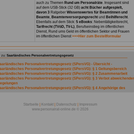
auch zu Themen
Rund um Personalräte
. Insgesamt sind
auf dem USB-Stick (32 GB)
acht Bücher aufgespielt,
davon 3
Ratgeber
Wissenswertes für Beamtinnen und
Beamte
,
Beamtenversorgungsrecht
und
Beihilferecht
.
Ebenfalls auf dem Stick:
5 eBooks
: Nebentätigkeitsrecht,
Tarifrecht (TVöD, TV-L)
, Berufseinstieg im öffentlichen
Dienst, Rund ums Geld im öffentlichen Sektor und Frauen
im öffentlichen Dienst
>>>Hier zum Bestellformular
 zu:
Saarländisches Personalvertretungsgesetz
aarländisches Personalvertretungsgesetz (SPersVG) - Übersicht -
aarländisches Personalvertretungsgesetz (SPersVG): § 1 Geltungsbereich
aarländisches Personalvertretungsgesetz (SPersVG): § 2 Zusammenarbeit
aarländisches Personalvertretungsgesetz (SPersVG): § 3 Verbot abweichende
egelungen
aarländisches Personalvertretungsgesetz (SPersVG): § 4 Angehörige des
ffentlichen Dienstes
aarländisches Personalvertretungsgesetz (SPersVG): § 5 Gruppen
aarländisches Personalvertretungsgesetz (SPersVG): § 6 Dienststellen
Startseite
|
Kontakt
|
Datenschutz
|
Impressum
aarländisches Personalvertretungsgesetz (SPersVG): § 7 Leiter der
www.personalrat-online.de © 2026
ienststelle
aarländisches Personalvertretungsgesetz (SPersVG): § 8 Verbot der
ehinderung oder Begünstigung
aarländisches Personalvertretungsgesetz (SPersVG): § 9
erschwiegenheitspflicht