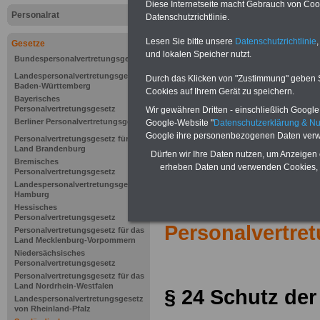
Diese Internetseite macht Gebrauch von Cooki
Personalrat
Datenschutzrichtlinie.
Lesen Sie bitte unsere
Datenschutzrichtlinie
,
Gesetze
und lokalen Speicher nutzt.
Bundespersonalvertretungsgesetz
Landespersonalvertretungsgesetz
Durch das Klicken von "Zustimmung" geben Sie
Baden-Württemberg
Cookies auf Ihrem Gerät zu speichern.
Bayerisches
Personalvertretungsgesetz
Wir gewähren Dritten - einschließlich Google -
Berliner Personalvertretungsgesetz
Google-Website "
Datenschutzerklärung & N
Google ihre personenbezogenen Daten verw
Personalvertretungsgesetz für das
Land Brandenburg
Dürfen wir Ihre Daten nutzen, um Anzeigen 
Bremisches
erheben Daten und verwenden Cookies, 
Personalvertretungsgesetz
Landespersonalvertretungsgesetz
Hamburg
Zur Übersicht 
Hessisches
Personalvertretungsgesetz
Personalvertre
Personalvertretungsgesetz für das
Land Mecklenburg-Vorpommern
Niedersächsisches
Personalvertretungsgesetz
Personalvertretungsgesetz für das
Land Nordrhein-Westfalen
§ 24
Schutz der
Landespersonalvertretungsgesetz
von Rheinland-Pfalz