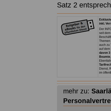
Satz 2 entsprec
Exklusi
inkl. Ve
Der INFO
seit dem
Beschäft
Themen 
auch zu
auf dem 
davon 3
Beamte
Ebenfall
Tarifrec
Dienst, 
im öffen
mehr zu:
Saarl
Personalvertr