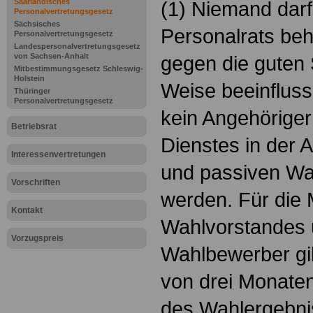
Saarländisches
(1) Niemand darf
Personalvertretungsgesetz
Sächsisches
Personalrats beh
Personalvertretungsgesetz
Landespersonalvertretungsgesetz
von Sachsen-Anhalt
gegen die guten 
Mitbestimmungsgesetz Schleswig-
Holstein
Weise beeinfluss
Thüringer
Personalvertretungsgesetz
kein Angehöriger
Betriebsrat
Dienstes in der 
Interessenvertretungen
und passiven Wa
Vorschriften
werden. Für die 
Kontakt
Wahlvorstandes 
Vorzugspreis
Wahlbewerber gil
von drei Monate
des Wahlergebni