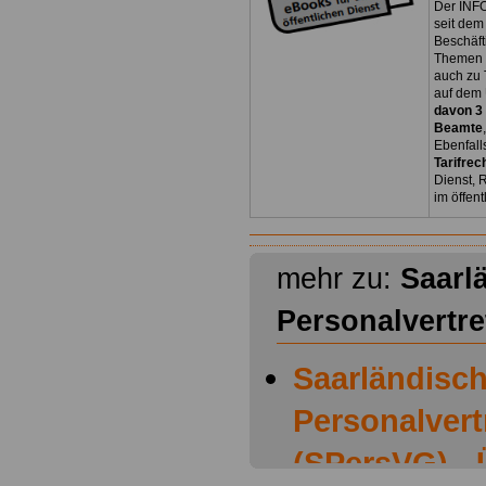
Der INFO
seit dem
Beschäft
Themen 
auch zu
auf dem 
davon 3
Beamte
Ebenfall
Tarifrec
Dienst, 
im öffen
mehr zu:
Saarl
Personalvertr
Saarländisc
Personalver
(SPersVG) - 