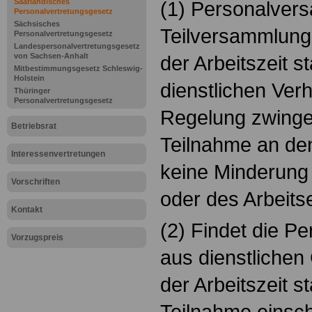
Saarländisches
(1) Personalver
Personalvertretungsgesetz
Sächsisches
Teilversammlung
Personalvertretungsgesetz
Landespersonalvertretungsgesetz
von Sachsen-Anhalt
der Arbeitszeit st
Mitbestimmungsgesetz Schleswig-
Holstein
dienstlichen Ver
Thüringer
Personalvertretungsgesetz
Regelung zwinge
Betriebsrat
Teilnahme an de
Interessenvertretungen
keine Minderung
Vorschriften
oder des Arbeits
Kontakt
(2) Findet die 
Vorzugspreis
aus dienstliche
der Arbeitszeit sta
Teilnahme einsch