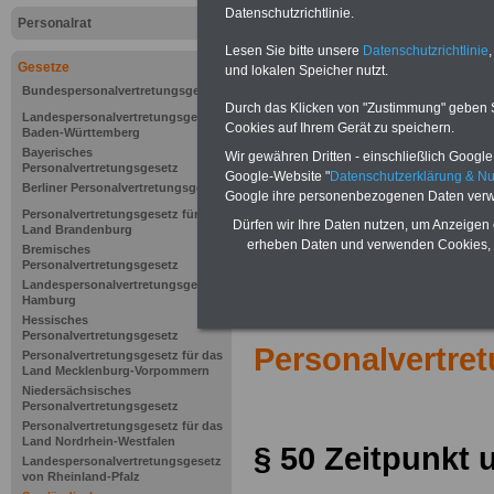
Datenschutzrichtlinie.
Personalrat
Lesen Sie bitte unsere
Datenschutzrichtlinie
,
Gesetze
und lokalen Speicher nutzt.
Bundespersonalvertretungsgesetz
Durch das Klicken von "Zustimmung" geben Sie
Landespersonalvertretungsgesetz
Cookies auf Ihrem Gerät zu speichern.
Baden-Württemberg
Bayerisches
Wir gewähren Dritten - einschließlich Google -
Personalvertretungsgesetz
Google-Website "
Datenschutzerklärung & N
Berliner Personalvertretungsgesetz
Google ihre personenbezogenen Daten verw
Personalvertretungsgesetz für das
Dürfen wir Ihre Daten nutzen, um Anzeigen 
Land Brandenburg
erheben Daten und verwenden Cookies, 
Bremisches
Personalvertretungsgesetz
Landespersonalvertretungsgesetz
Hamburg
Zur Übersicht 
Hessisches
Personalvertretungsgesetz
Personalvertre
Personalvertretungsgesetz für das
Land Mecklenburg-Vorpommern
Niedersächsisches
Personalvertretungsgesetz
Personalvertretungsgesetz für das
Land Nordrhein-Westfalen
§ 50
Zeitpunkt 
Landespersonalvertretungsgesetz
von Rheinland-Pfalz