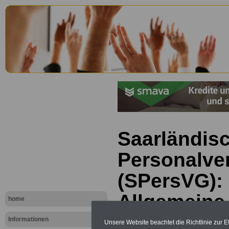
Saarländis
Personalve
(SPersVG): 
Allgemeine
home
Personalra
Informationen
Unsere Website beachtet die Richtlinie zur 