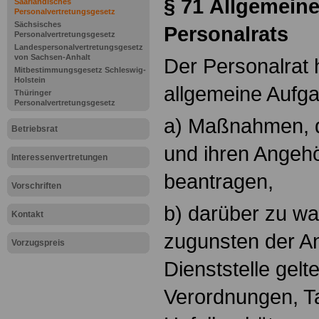
§ 71
Allgemein
Saarländisches
Personalvertretungsgesetz
Sächsisches
Personalrats
Personalvertretungsgesetz
Landespersonalvertretungsgesetz
von Sachsen-Anhalt
Der Personalrat 
Mitbestimmungsgesetz Schleswig-
Holstein
allgemeine Aufg
Thüringer
Personalvertretungsgesetz
a) Maßnahmen, di
Betriebsrat
und ihren Angehö
Interessenvertretungen
beantragen,
Vorschriften
b) darüber zu wa
Kontakt
zugunsten der A
Vorzugspreis
Dienststelle gel
Verordnungen, Ta