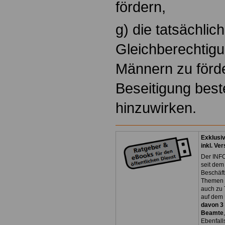
fördern,
g) die tatsächli
Gleichberechtig
Männern zu förde
Beseitigung best
hinzuwirken.
Exklusi
inkl. Ve
Der INFO
seit dem
Beschäft
Themen 
auch zu
auf dem 
davon 3
Beamte
Ebenfall