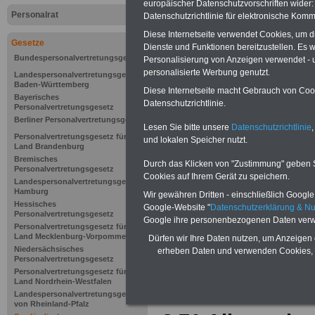
europäischer Datenschutzvorschriften wide
Personalrat
Datenschutzrichtlinie für elektronische Komm
Diese Internetseite verwendet Cookies, um 
Gesetze
Dienste und Funktionen bereitzustellen. Es
Bundespersonalvertretungsgesetz
Personalisierung von Anzeigen verwendet - un
personalisierte Werbung genutzt.
Landespersonalvertretungsgesetz
Baden-Württemberg
Diese Internetseite macht Gebrauch von Cooki
Bayerisches
Datenschutzrichtlinie.
Personalvertretungsgesetz
Berliner Personalvertretungsgesetz
Lesen Sie bitte unsere
Datenschutzrichtlinie
,
Personalvertretungsgesetz für das
und lokalen Speicher nutzt.
Land Brandenburg
Bremisches
Durch das Klicken von "Zustimmung" geben Sie
Personalvertretungsgesetz
Cookies auf Ihrem Gerät zu speichern.
Landespersonalvertretungsgesetz
Hamburg
Wir gewähren Dritten - einschließlich Google -
Hessisches
Google-Website "
Datenschutzerklärung & N
Personalvertretungsgesetz
Google ihre personenbezogenen Daten verw
Zur Übersicht 
Personalvertretungsgesetz für das
Land Mecklenburg-Vorpommern
Dürfen wir Ihre Daten nutzen, um Anzeigen 
Niedersächsisches
erheben Daten und verwenden Cookies, 
Personalvertre
Personalvertretungsgesetz
Personalvertretungsgesetz für das
Land Nordrhein-Westfalen
Landespersonalvertretungsgesetz
von Rheinland-Pfalz