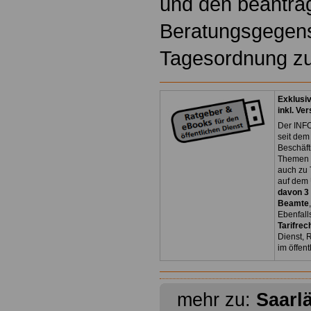
und den beantra
Beratungsgegens
Tagesordnung zu
Exklusi
inkl. Ve
Der INFO
seit dem
Beschäft
Themen 
auch zu
auf dem 
davon 3
Beamte
Ebenfall
Tarifrec
Dienst, 
im öffen
mehr zu:
Saarl