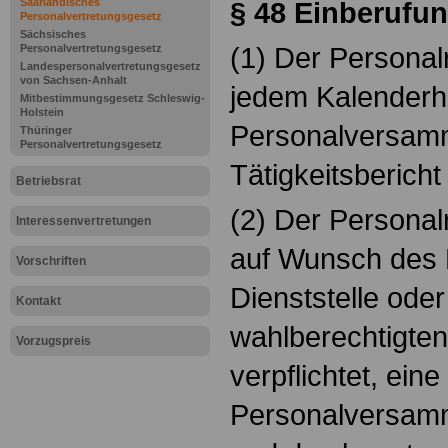
Saarländisches
§ 48
Einberufu
Personalvertretungsgesetz
Sächsisches
(1) Der Personalr
Personalvertretungsgesetz
Landespersonalvertretungsgesetz
von Sachsen-Anhalt
jedem Kalenderha
Mitbestimmungsgesetz Schleswig-
Holstein
Personalversam
Thüringer
Personalvertretungsgesetz
Tätigkeitsbericht
Betriebsrat
(2) Der Personalr
Interessenvertretungen
auf Wunsch des L
Vorschriften
Dienststelle oder
Kontakt
wahlberechtigte
Vorzugspreis
verpflichtet, eine
Personalversamm