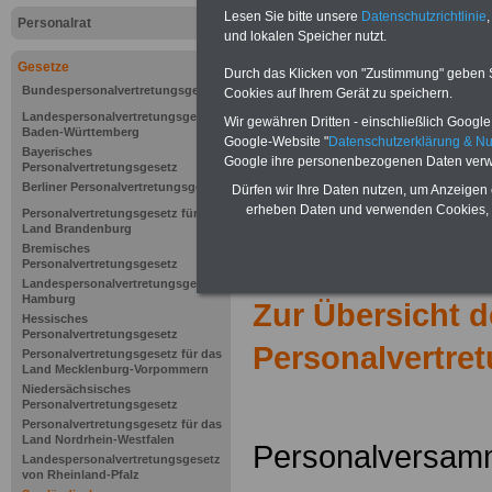
Lesen Sie bitte unsere
Datenschutzrichtlinie
,
Personalrat
und lokalen Speicher nutzt.
Gesetze
Durch das Klicken von "Zustimmung" geben Sie
Bundespersonalvertretungsgesetz
Cookies auf Ihrem Gerät zu speichern.
Landespersonalvertretungsgesetz
Wir gewähren Dritten - einschließlich Google -
Baden-Württemberg
Google-Website "
Datenschutzerklärung & N
Bayerisches
Google ihre personenbezogenen Daten verw
Personalvertretungsgesetz
Berliner Personalvertretungsgesetz
Dürfen wir Ihre Daten nutzen, um Anzeigen 
erheben Daten und verwenden Cookies, 
Personalvertretungsgesetz für das
Land Brandenburg
Bremisches
Personalvertretungsgesetz
Landespersonalvertretungsgesetz
Hamburg
Zur Übersicht 
Hessisches
Personalvertretungsgesetz
Personalvertre
Personalvertretungsgesetz für das
Land Mecklenburg-Vorpommern
Niedersächsisches
Personalvertretungsgesetz
Personalvertretungsgesetz für das
Land Nordrhein-Westfalen
Personalversam
Landespersonalvertretungsgesetz
von Rheinland-Pfalz