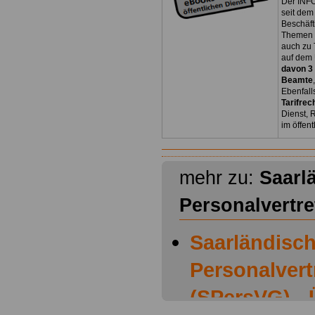
Der INFO
seit dem
Beschäft
Themen 
auch zu
auf dem 
davon 3
Beamte
Ebenfall
Tarifrec
Dienst, 
im öffen
mehr zu:
Saarl
Personalvertr
Saarländisc
Personalver
(SPersVG) - 