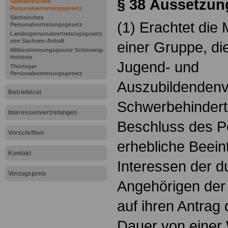
§ 38
Aussetzun
Saarländisches
Personalvertretungsgesetz
Sächsisches
(1) Erachtet die 
Personalvertretungsgesetz
Landespersonalvertretungsgesetz
von Sachsen-Anhalt
einer Gruppe, di
Mitbestimmungsgesetz Schleswig-
Holstein
Jugend- und
Thüringer
Personalvertretungsgesetz
Auszubildendenv
Betriebsrat
Schwerbehindert
Interessenvertretungen
Beschluss des Pe
Vorschriften
erhebliche Beein
Kontakt
Interessen der d
Vorzugspreis
Angehörigen der D
auf ihren Antrag
Dauer von einer