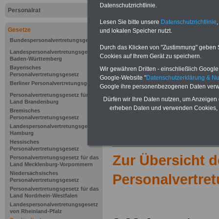
Datenschutzrichtlinie.
Personalrat
Lesen Sie bitte unsere
Datenschutzrichtlinie
,
Gesetze
und lokalen Speicher nutzt.
Bundespersonalvertretungsgesetz
Durch das Klicken von "Zustimmung" geben Sie
Landespersonalvertretungsgesetz
Cookies auf Ihrem Gerät zu speichern.
Baden-Württemberg
Bayerisches
Wir gewähren Dritten - einschließlich Google -
Personalvertretungsgesetz
Google-Website "
Datenschutzerklärung & N
Berliner Personalvertretungsgesetz
Google ihre personenbezogenen Daten verw
Personalvertretungsgesetz für das
Dürfen wir Ihre Daten nutzen, um Anzeigen 
Land Brandenburg
erheben Daten und verwenden Cookies, 
Bremisches
Personalvertretungsgesetz
Landespersonalvertretungsgesetz
Hamburg
Hessisches
Personalvertretungsgesetz
Zur Übersicht 
Personalvertretungsgesetz für das
Land Mecklenburg-Vorpommern
Niedersächsisches
Personalvertre
Personalvertretungsgesetz
Personalvertretungsgesetz für das
Land Nordrhein-Westfalen
Landespersonalvertretungsgesetz
von Rheinland-Pfalz