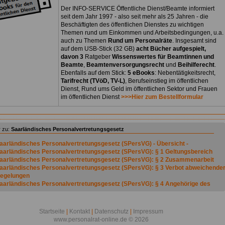
Der INFO-SERVICE Öffentliche Dienst/Beamte informiert
seit dem Jahr 1997 - also seit mehr als 25 Jahren - die
Beschäftigten des öffentlichen Dienstes zu wichtigen
Themen rund um Einkommen und Arbeitsbedingungen, u.a.
auch zu Themen
Rund um Personalräte
. Insgesamt sind
auf dem USB-Stick (32 GB)
acht Bücher aufgespielt,
davon 3
Ratgeber
Wissenswertes für Beamtinnen und
Beamte
,
Beamtenversorgungsrecht
und
Beihilferecht
.
Ebenfalls auf dem Stick:
5 eBooks
: Nebentätigkeitsrecht,
Tarifrecht (TVöD, TV-L)
, Berufseinstieg im öffentlichen
Dienst, Rund ums Geld im öffentlichen Sektor und Frauen
im öffentlichen Dienst
>>>Hier zum Bestellformular
 zu:
Saarländisches Personalvertretungsgesetz
aarländisches Personalvertretungsgesetz (SPersVG) - Übersicht -
aarländisches Personalvertretungsgesetz (SPersVG): § 1 Geltungsbereich
aarländisches Personalvertretungsgesetz (SPersVG): § 2 Zusammenarbeit
aarländisches Personalvertretungsgesetz (SPersVG): § 3 Verbot abweichende
egelungen
aarländisches Personalvertretungsgesetz (SPersVG): § 4 Angehörige des
ffentlichen Dienstes
aarländisches Personalvertretungsgesetz (SPersVG): § 5 Gruppen
aarländisches Personalvertretungsgesetz (SPersVG): § 6 Dienststellen
Startseite
|
Kontakt
|
Datenschutz
|
Impressum
aarländisches Personalvertretungsgesetz (SPersVG): § 7 Leiter der
www.personalrat-online.de © 2026
ienststelle