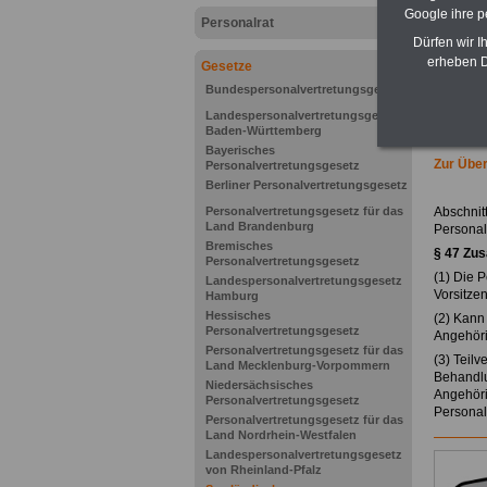
Google ihre 
Personalrat
Dürfen wir I
erheben D
Gesetze
Bundespersonalvertretungsgesetz
Landespersonalvertretungsgesetz
Baden-Württemberg
Bayerisches
Zur Über
Personalvertretungsgesetz
Berliner Personalvertretungsgesetz
Personalvertretungsgesetz für das
Abschnit
Land Brandenburg
Persona
Bremisches
§ 47
Zus
Personalvertretungsgesetz
(1) Die 
Landespersonalvertretungsgesetz
Vorsitzen
Hamburg
Hessisches
(2) Kann
Personalvertretungsgesetz
Angehöri
Personalvertretungsgesetz für das
(3) Teil
Land Mecklenburg-Vorpommern
Behandlu
Niedersächsisches
Angehöri
Personalvertretungsgesetz
Personal
Personalvertretungsgesetz für das
Land Nordrhein-Westfalen
Landespersonalvertretungsgesetz
von Rheinland-Pfalz