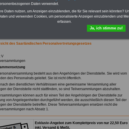
Praktikantenentgelten und
personenbezogenen Daten verwendet.
Bezüge für Studierende von
Bund, Länder und Kommunen.
hre Daten nutzen, um Anzeigen einzublenden, die für Sie relevant sein könnten? U
aten und verwenden Cookies, um personalisierte Anzeigen einzublenden und Me
>>>
Hier zur Bestellung des
erfassen.
eBooks Tarifrecht
Ja, ich stimme zu!
sicht des Saarländischen Personalvertretungsgesetzes
t V
lversammlungen
ammensetzung
Personalversammlung besteht aus den Angehörigen der Dienststelle. Sie wird vom
den des Personalrats geleitet. Sie ist nicht öffentlich.
 nach den dienstlichen Verhältnissen eine gemeinsame Versammlung aller
gen der Dienststelle nicht stattfinden, so sind Teilversammlungen abzuhalten.
versammlungen können auch für einen Teil der Angehörigen der Dienststelle zur
ng von Angelegenheiten durchgeführt werden, die ausschließlich diesen Teil der
gen der Dienststelle betreffen. Diese Teilversammlungen ersetzen nicht die
versammlungen nach Absatz 1.
Exklusiv-Angebot zum Komplettpreis von nur 22,50 Euro
inkl. Versand & MwSt.