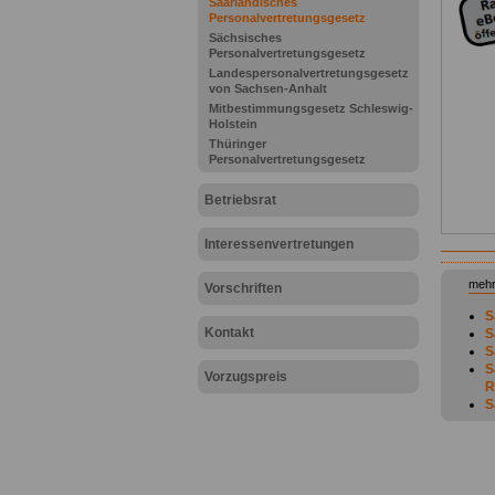
Saarländisches
Personalvertretungsgesetz
Sächsisches
Personalvertretungsgesetz
Landespersonalvertretungsgesetz
von Sachsen-Anhalt
Mitbestimmungsgesetz Schleswig-
Holstein
Thüringer
Personalvertretungsgesetz
Betriebsrat
Interessenvertretungen
mehr
Vorschriften
S
Kontakt
S
S
S
Vorzugspreis
R
S
ö
S
S
S
D