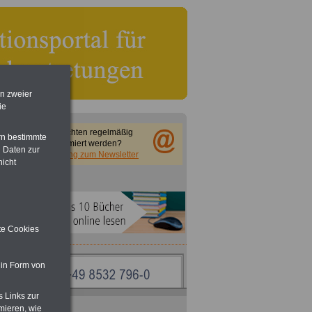
en zweier
ie
Sie möchten regelmäßig
rn bestimmte
informiert werden?
 Daten zur
Anmeldung zum Newsletter
nicht
ite Cookies
 in Form von
s Links zur
ACHTUNG
Nebentätigkeitsrecht:
mieren, wie