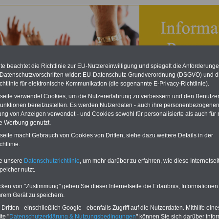
e beachtet die Richtlinie zur EU-Nutzereinwilligung und spiegelt die Anforderung
 Datenschutzvorschriften wider: EU-Datenschutz-Grundverordnung (DSGVO) und d
chtlinie für elektronische Kommunikation (die sogenannte E-Privacy-Richtlinie).
tseite verwendet Cookies, um die Nutzererfahrung zu verbessern und den Benutze
unktionen bereitzustellen. Es werden Nutzerdaten - auch ihre personenbezogenen
ung von Anzeigen verwendet - und Cookies sowohl für personalisierte als auch für 
te Werbung genutzt.
ndisches Personalvertretungsgesetz (SPersVG): § 47
tseite macht Gebrauch von Cookies von Dritten, siehe dazu weitere Details in der
mensetzung
htlinie.
eBook zum Tarifrecht
te unsere
Datenschutzrichtlinie
, um mehr darüber zu erfahren, wie diese Internetse
ÖD neu aufgelegt
peicher nutzt.
Das beliebte eBook wurde im
Oktober 2025 neu aufgelegt. Mit
cken von "Zustimmung" geben Sie dieser Internetseite die Erlaubnis, Informationen
allen Entgelttabellen für
hrem Gerät zu speichern.
Beschäftigte - TVöD und TV-L -
sowie den
ritten - einschließlich Google - ebenfalls Zugriff auf die Nutzerdaten. Mithilfe eine
Auszubildendenvergütungen,
te "
Datenschutzerklärung & Nutzungsbedingungen
" können Sie sich darüber infor