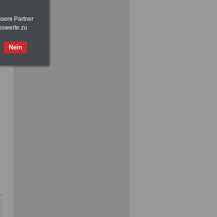
vor Jobaufnahme
schlau machen
>>>
OnlineBuch
für nur 7,50 Euro
nsere Partner
sswerte zu
Nein
ACHTUNG
Nebentätigkeitsrecht:
vor Jobaufnahme
schlau machen
>>>
OnlineBuch
für nur 7,50 Euro