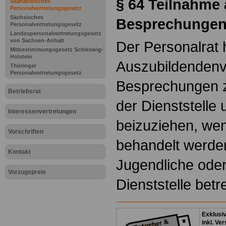
§ 64
Teilnahme
Saarländisches
Personalvertretungsgesetz
Sächsisches
Besprechunge
Personalvertretungsgesetz
Landespersonalvertretungsgesetz
von Sachsen-Anhalt
Der Personalrat 
Mitbestimmungsgesetz Schleswig-
Holstein
Auszubildendenv
Thüringer
Personalvertretungsgesetz
Besprechungen z
Betriebsrat
der Dienststelle
Interessenvertretungen
beizuziehen, we
Vorschriften
behandelt werde
Kontakt
Jugendliche ode
Vorzugspreis
Dienststelle betre
Exklusi
inkl. Ve