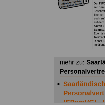
Der INFO
seit dem
Beschäft
Themen 
auch zu
auf dem 
davon 3
Beamte
Ebenfall
Tarifrec
Dienst, 
im öffen
mehr zu:
Saarl
Personalvertr
Saarländisc
Personalver
(SPersVG) - 