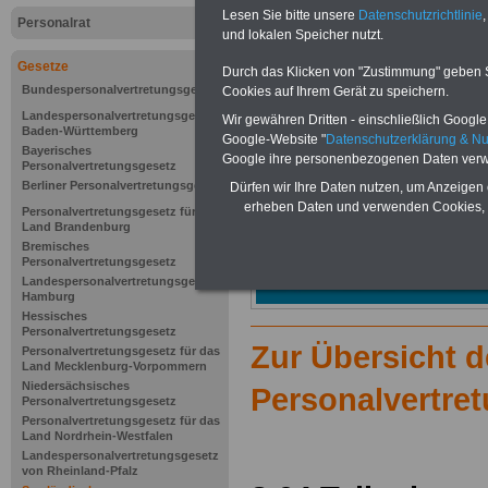
Lesen Sie bitte unsere
Datenschutzrichtlinie
,
Personalrat
und lokalen Speicher nutzt.
Gesetze
Durch das Klicken von "Zustimmung" geben Sie
Bundespersonalvertretungsgesetz
Cookies auf Ihrem Gerät zu speichern.
Landespersonalvertretungsgesetz
Wir gewähren Dritten - einschließlich Google -
Baden-Württemberg
Google-Website "
Datenschutzerklärung & N
Bayerisches
Google ihre personenbezogenen Daten verw
Personalvertretungsgesetz
Berliner Personalvertretungsgesetz
Dürfen wir Ihre Daten nutzen, um Anzeigen 
erheben Daten und verwenden Cookies, 
Personalvertretungsgesetz für das
Land Brandenburg
Bremisches
Personalvertretungsgesetz
Landespersonalvertretungsgesetz
Hamburg
Hessisches
Personalvertretungsgesetz
Zur Übersicht 
Personalvertretungsgesetz für das
Land Mecklenburg-Vorpommern
Niedersächsisches
Personalvertre
Personalvertretungsgesetz
Personalvertretungsgesetz für das
Land Nordrhein-Westfalen
Landespersonalvertretungsgesetz
von Rheinland-Pfalz