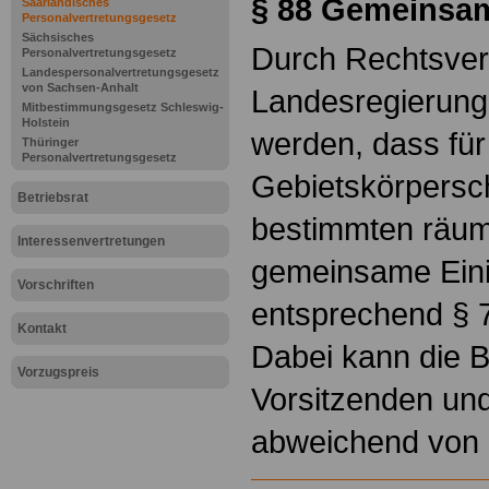
§ 88
Gemeinsam
Saarländisches
Personalvertretungsgesetz
Sächsisches
Durch Rechtsver
Personalvertretungsgesetz
Landespersonalvertretungsgesetz
von Sachsen-Anhalt
Landesregierung
Mitbestimmungsgesetz Schleswig-
Holstein
werden, dass fü
Thüringer
Personalvertretungsgesetz
Gebietskörpersc
Betriebsrat
bestimmten räum
Interessenvertretungen
gemeinsame Eini
Vorschriften
entsprechend § 7
Kontakt
Dabei kann die B
Vorzugspreis
Vorsitzenden und
abweichend von 