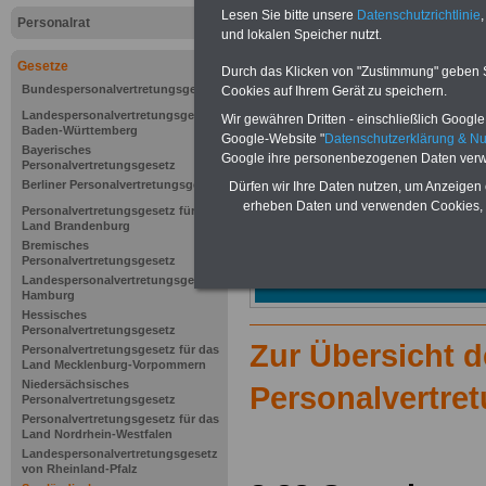
Lesen Sie bitte unsere
Datenschutzrichtlinie
,
Personalrat
und lokalen Speicher nutzt.
Gesetze
Durch das Klicken von "Zustimmung" geben Sie
Bundespersonalvertretungsgesetz
Cookies auf Ihrem Gerät zu speichern.
Landespersonalvertretungsgesetz
Wir gewähren Dritten - einschließlich Google -
Baden-Württemberg
Google-Website "
Datenschutzerklärung & N
Bayerisches
Google ihre personenbezogenen Daten verw
Personalvertretungsgesetz
Berliner Personalvertretungsgesetz
Dürfen wir Ihre Daten nutzen, um Anzeigen 
erheben Daten und verwenden Cookies, 
Personalvertretungsgesetz für das
Land Brandenburg
Bremisches
Personalvertretungsgesetz
Landespersonalvertretungsgesetz
Hamburg
Hessisches
Personalvertretungsgesetz
Zur Übersicht 
Personalvertretungsgesetz für das
Land Mecklenburg-Vorpommern
Niedersächsisches
Personalvertre
Personalvertretungsgesetz
Personalvertretungsgesetz für das
Land Nordrhein-Westfalen
Landespersonalvertretungsgesetz
von Rheinland-Pfalz