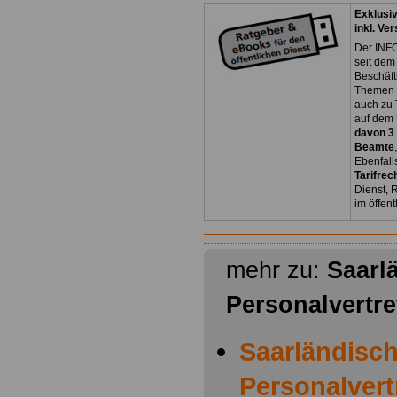
Exklusi
inkl. Ve
Der INFO
seit dem
Beschäft
Themen 
auch zu
auf dem 
davon 3
Beamte
Ebenfall
Tarifrec
Dienst, 
im öffen
mehr zu:
Saarl
Personalvertr
Saarländisc
Personalver