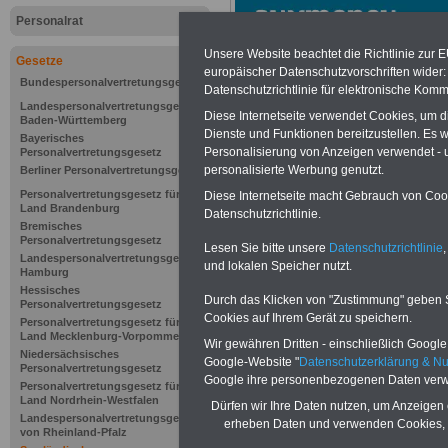
Personalrat
Unsere Website beachtet die Richtlinie zur 
Gesetze
europäischer Datenschutzvorschriften wide
Bundespersonalvertretungsgesetz
Datenschutzrichtlinie für elektronische Komm
Landespersonalvertretungsgesetz
Diese Internetseite verwendet Cookies, um 
Baden-Württemberg
Dienste und Funktionen bereitzustellen. Es
Bayerisches
Personalisierung von Anzeigen verwendet - un
Personalvertretungsgesetz
personalisierte Werbung genutzt.
Berliner Personalvertretungsgesetz
Personalvertretungsgesetz für das
Diese Internetseite macht Gebrauch von Cooki
Land Brandenburg
Datenschutzrichtlinie.
Bremisches
Personalvertretungsgesetz
Lesen Sie bitte unsere
Datenschutzrichtlinie
,
Landespersonalvertretungsgesetz
und lokalen Speicher nutzt.
Hamburg
Zur Übersicht 
Hessisches
Durch das Klicken von "Zustimmung" geben Sie
Personalvertretungsgesetz
Personalvertre
Cookies auf Ihrem Gerät zu speichern.
Personalvertretungsgesetz für das
Land Mecklenburg-Vorpommern
Wir gewähren Dritten - einschließlich Google -
Niedersächsisches
Google-Website "
Datenschutzerklärung & N
Personalvertretungsgesetz
Google ihre personenbezogenen Daten verw
Personalvertretungsgesetz für das
Land Nordrhein-Westfalen
Dürfen wir Ihre Daten nutzen, um Anzeigen 
Zweiter Teil
Landespersonalvertretungsgesetz
erheben Daten und verwenden Cookies, 
von Rheinland-Pfalz