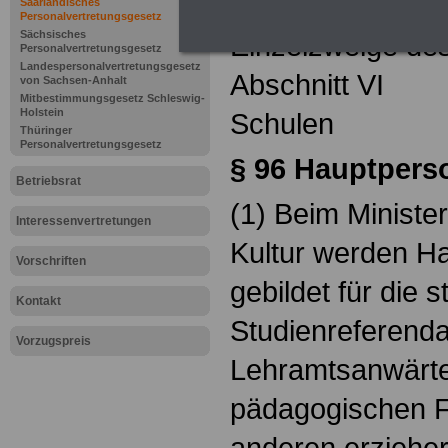
Besondere Vorsch
Saarländisches
Personalvertretungsgesetz
Sächsisches
Einzelzweige des
Personalvertretungsgesetz
Landespersonalvertretungsgesetz
Abschnitt VI
von Sachsen-Anhalt
Mitbestimmungsgesetz Schleswig-
Holstein
Schulen
Thüringer
Personalvertretungsgesetz
§ 96
Hauptperso
Betriebsrat
(1) Beim Ministe
Interessenvertretungen
Kultur werden H
Vorschriften
gebildet für die s
Kontakt
Studienreferenda
Vorzugspreis
Lehramtsanwärter
pädagogischen F
anderen erzieher