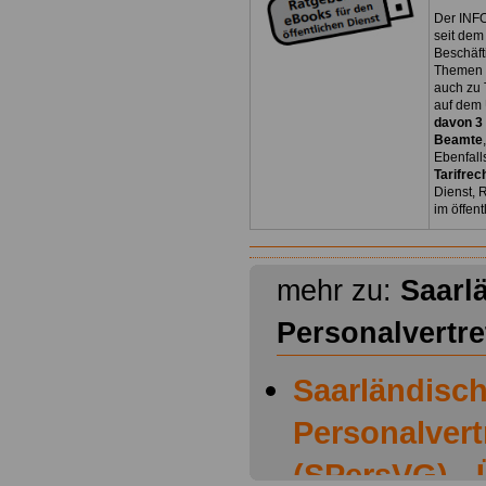
Der INFO
seit dem
Beschäft
Themen 
auch zu
auf dem 
davon 3
Beamte
Ebenfall
Tarifrec
Dienst, 
im öffen
mehr zu:
Saarl
Personalvertr
Saarländisc
Personalver
(SPersVG) - 