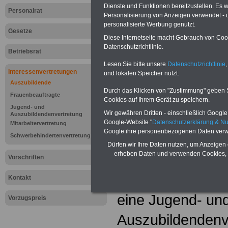
Dienste und Funktionen bereitzustellen. Es
Personalrat
Personalisierung von Anzeigen verwendet - un
personalisierte Werbung genutzt.
Gesetze
Diese Internetseite macht Gebrauch von Cooki
Datenschutzrichtlinie.
Betriebsrat
Lesen Sie bitte unsere
Datenschutzrichtlinie
,
Interessenvertretungen
und lokalen Speicher nutzt.
Auszubildende
Durch das Klicken von "Zustimmung" geben Sie
Frauenbeauftragte
Cookies auf Ihrem Gerät zu speichern.
Jugend- und
Lexikon "Jug
Wir gewähren Dritten - einschließlich Google -
Auszubildendenvertretung
Google-Website "
Datenschutzerklärung & N
Mitarbeitervertretung
Google ihre personenbezogenen Daten verw
Auszubildend
Schwerbehindertenvertretung
Dürfen wir Ihre Daten nutzen, um Anzeigen 
erheben Daten und verwenden Cookies, 
Auszubildende 
Vorschriften
wählen in Betrie
Kontakt
eine Jugend- un
Vorzugspreis
Auszubildendenve