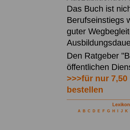
Das Buch ist nich
Berufseinstiegs w
guter Wegbegleit
Ausbildungsdaue
Den Ratgeber "Be
öffentlichen Die
>>>für nur 7,50
bestellen
Lexikon
A
B
C
D
E
F
G
H
I
J
K
.