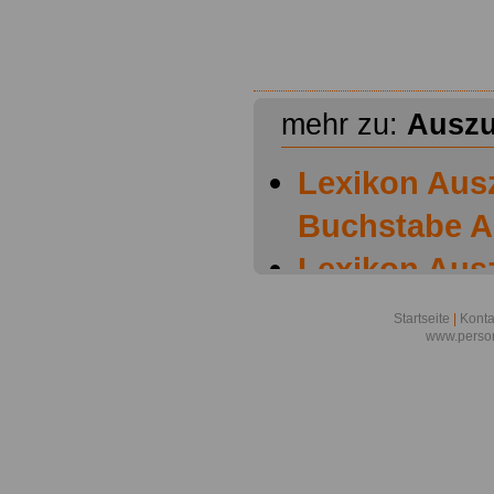
mehr zu:
Auszu
Lexikon Aus
Buchstabe A
Lexikon Aus
Buchstabe B
Startseite
|
Konta
www.person
Lexikon Aus
Buchstabe C
Lexikon Aus
Buchstabe D