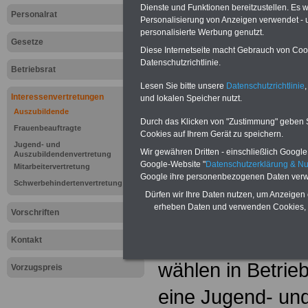
Dienste und Funktionen bereitzustellen. Es
Personalrat
Personalisierung von Anzeigen verwendet - un
personalisierte Werbung genutzt.
Gesetze
Diese Internetseite macht Gebrauch von Cooki
Datenschutzrichtlinie.
Betriebsrat
Lesen Sie bitte unsere
Datenschutzrichtlinie
,
Interessenvertretungen
und lokalen Speicher nutzt.
Auszubildende
Durch das Klicken von "Zustimmung" geben Sie
Frauenbeauftragte
Cookies auf Ihrem Gerät zu speichern.
Jugend- und
Wir gewähren Dritten - einschließlich Google -
Auszubildendenvertretung
Google-Website "
Datenschutzerklärung & N
Mitarbeitervertretung
Google ihre personenbezogenen Daten verw
Lexikon "Jug
Schwerbehindertenvertretung
Dürfen wir Ihre Daten nutzen, um Anzeigen 
Auszubildend
erheben Daten und verwenden Cookies, 
Vorschriften
Auszubildende 
Kontakt
wählen in Betrie
Vorzugspreis
eine Jugend- un