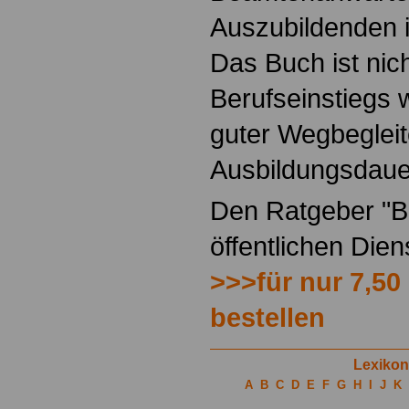
Auszubildenden i
Das Buch ist nich
Berufseinstiegs w
guter Wegbegleit
Ausbildungsdaue
Den Ratgeber "Be
öffentlichen Die
>>>für nur 7,50
bestellen
Lexikon
A
B
C
D
E
F
G
H
I
J
K