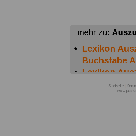
mehr zu:
Auszu
Lexikon Aus
Buchstabe A
Lexikon Aus
Buchstabe B
Startseite
|
Konta
www.person
Lexikon Aus
Buchstabe C
Lexikon Aus
Buchstabe D