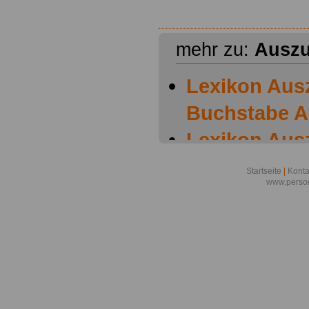
mehr zu:
Auszu
Lexikon Aus
Buchstabe A
Lexikon Aus
Buchstabe B
Startseite
|
Konta
www.person
Lexikon Aus
Buchstabe C
Lexikon Aus
Buchstabe D
Lexikon Aus