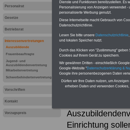
Dienste und Funktionen bereitzustellen. Es
Personalrat
Personalisierung von Anzeigen verwendet - un
personalisierte Werbung genutzt.
Gesetze
Diese Internetseite macht Gebrauch von Cooki
Datenschutzrichtlinie.
Betriebsrat
Lesen Sie bitte unsere
Datenschutzrichtlinie
,
und lokalen Speicher nutzt.
Interessenvertretungen
Auszubildende
Durch das Klicken von "Zustimmung" geben Sie
Lexikon "Jug
Frauenbeauftragte
Cookies auf Ihrem Gerät zu speichern.
Jugend- und
Wir gewähren Dritten - einschließlich Google -
Auszubildend
Auszubildendenvertretung
Google-Website "
Datenschutzerklärung & N
Mitarbeitervertretung
Google ihre personenbezogenen Daten verw
Auszubildende 
Schwerbehindertenvertretung
Dürfen wir Ihre Daten nutzen, um Anzeigen 
erheben Daten und verwenden Cookies, 
wählen in Betrie
Vorschriften
eine Jugend- un
Kontakt
Auszubildendenve
Vorzugspreis
Einrichtung soll