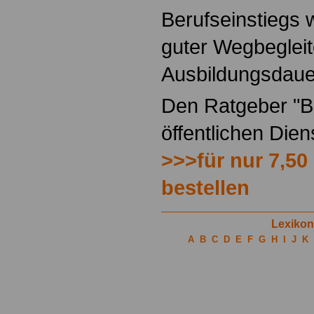
Berufseinstiegs w
guter Wegbegleit
Ausbildungsdaue
Den Ratgeber "Be
öffentlichen Die
>>>für nur 7,50
bestellen
Lexikon
A
B
C
D
E
F
G
H
I
J
K
.