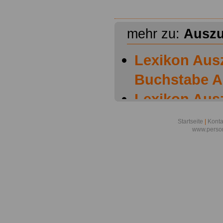
mehr zu:
Auszu
Lexikon Aus
Buchstabe A
Lexikon Aus
Buchstabe B
Startseite
|
Konta
www.person
Lexikon Aus
Buchstabe C
Lexikon Aus
Buchstabe D
Lexikon Aus