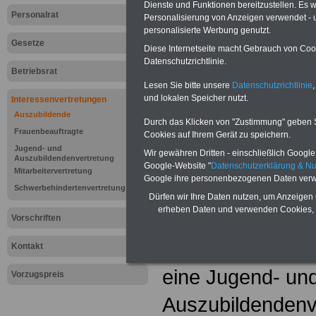
Dienste und Funktionen bereitzustellen. Es
Personalrat
Personalisierung von Anzeigen verwendet - un
personalisierte Werbung genutzt.
Gesetze
Diese Internetseite macht Gebrauch von Cooki
Datenschutzrichtlinie.
Betriebsrat
Lesen Sie bitte unsere
Datenschutzrichtlinie
,
und lokalen Speicher nutzt.
Interessenvertretungen
Auszubildende
Durch das Klicken von "Zustimmung" geben Sie
Frauenbeauftragte
Cookies auf Ihrem Gerät zu speichern.
Jugend- und
Wir gewähren Dritten - einschließlich Google -
Lexikon "Jug
Auszubildendenvertretung
Google-Website "
Datenschutzerklärung & N
Mitarbeitervertretung
Google ihre personenbezogenen Daten verw
Auszubildend
Schwerbehindertenvertretung
Dürfen wir Ihre Daten nutzen, um Anzeigen 
erheben Daten und verwenden Cookies, 
Auszubildende 
Vorschriften
wählen in Betrie
Kontakt
eine Jugend- un
Vorzugspreis
Auszubildendenve