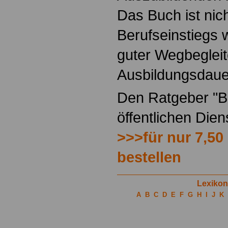
Das Buch ist nich
Berufseinstiegs w
guter Wegbegleit
Ausbildungsdaue
Den Ratgeber "Be
öffentlichen Die
>>>für nur 7,50
bestellen
Lexikon
A
B
C
D
E
F
G
H
I
J
K
.