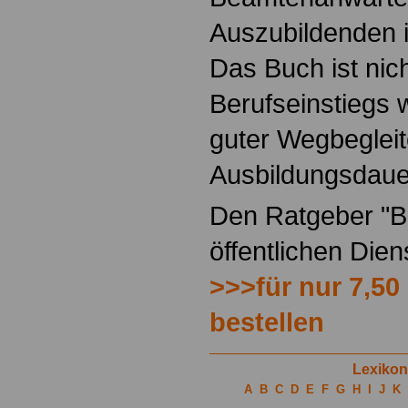
Auszubildenden i
Das Buch ist nich
Berufseinstiegs w
guter Wegbegleit
Ausbildungsdaue
Den Ratgeber "Be
öffentlichen Die
>>>für nur 7,50
bestellen
Lexikon
A
B
C
D
E
F
G
H
I
J
K