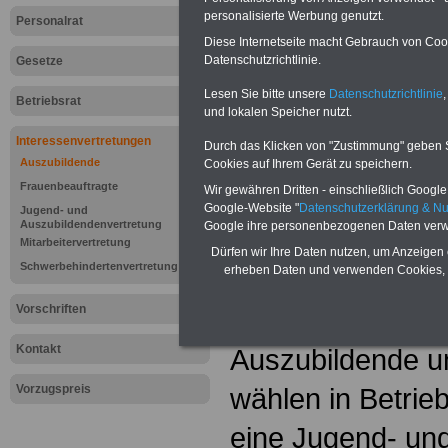
personalisierte Werbung genutzt.
Personalrat
Diese Internetseite macht Gebrauch von Cooki
Datenschutzrichtlinie.
Gesetze
Lesen Sie bitte unsere
Datenschutzrichtlinie
,
Betriebsrat
und lokalen Speicher nutzt.
Interessenvertretungen
Durch das Klicken von "Zustimmung" geben Sie
Auszubildende
Cookies auf Ihrem Gerät zu speichern.
Frauenbeauftragte
Wir gewähren Dritten - einschließlich Google -
Google-Website "
Datenschutzerklärung & N
Jugend- und
neuer Artikel
Auszubildendenvertretung
Google ihre personenbezogenen Daten verw
Mitarbeitervertretung
Dürfen wir Ihre Daten nutzen, um Anzeigen 
Lexikon "Jug
Schwerbehindertenvertretung
erheben Daten und verwenden Cookies, 
Auszubildend
Vorschriften
Kontakt
Auszubildende 
Vorzugspreis
wählen in Betrie
eine Jugend- un