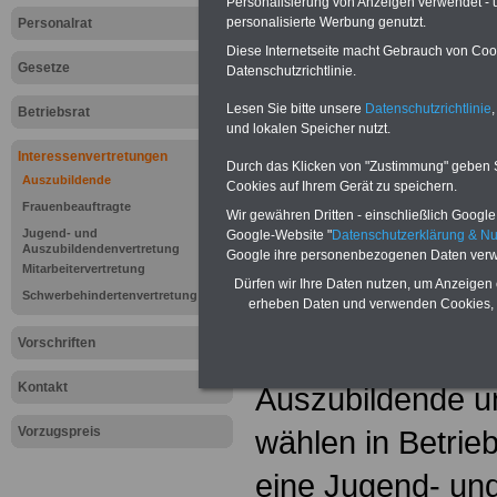
Personalisierung von Anzeigen verwendet - un
personalisierte Werbung genutzt.
Personalrat
Diese Internetseite macht Gebrauch von Cooki
Gesetze
Datenschutzrichtlinie.
Lesen Sie bitte unsere
Datenschutzrichtlinie
,
Betriebsrat
und lokalen Speicher nutzt.
Interessenvertretungen
Durch das Klicken von "Zustimmung" geben Sie
Auszubildende
Cookies auf Ihrem Gerät zu speichern.
Frauenbeauftragte
Wir gewähren Dritten - einschließlich Google -
Jugend- und
Google-Website "
Datenschutzerklärung & N
neuer Artikel
Auszubildendenvertretung
Google ihre personenbezogenen Daten verw
Mitarbeitervertretung
Dürfen wir Ihre Daten nutzen, um Anzeigen 
Lexikon "Jug
Schwerbehindertenvertretung
erheben Daten und verwenden Cookies, 
Auszubildend
Vorschriften
Kontakt
Auszubildende 
Vorzugspreis
wählen in Betrie
eine Jugend- un