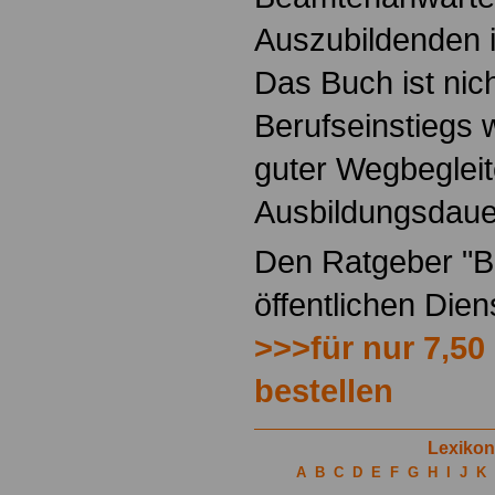
Auszubildenden i
Das Buch ist nich
Berufseinstiegs w
guter Wegbegleit
Ausbildungsdaue
Den Ratgeber "Be
öffentlichen Die
>>>für nur 7,50
bestellen
Lexikon
A
B
C
D
E
F
G
H
I
J
K