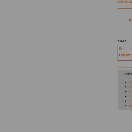
online b
A
.
xxxxx
O
Operati
mehr
L
L
L
L
L
L
L
L
L
L
L