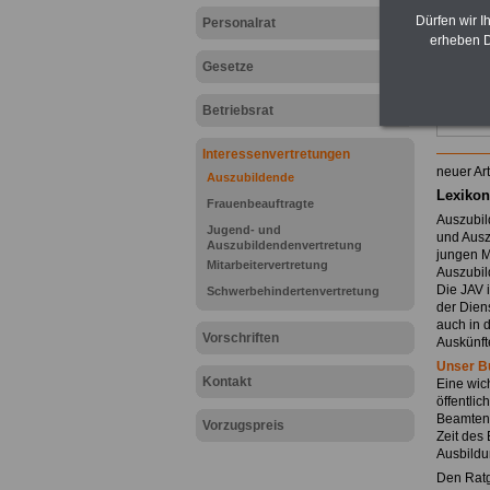
Dürfen wir I
Personalrat
erheben D
Gesetze
Betriebsrat
Interessenvertretungen
neuer Art
Auszubildende
Lexikon
Frauenbeauftragte
Auszubil
Jugend- und
und Ausz
Auszubildendenvertretung
jungen M
Mitarbeitervertretung
Auszubild
Die JAV i
Schwerbehindertenvertretung
der Dien
auch in
Vorschriften
Auskünft
Unser B
Kontakt
Eine wich
öffentli
Beamtena
Vorzugspreis
Zeit des
Ausbildu
Den Ratg