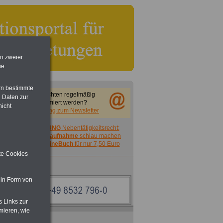
en zweier
ie
rn bestimmte
Sie möchten regelmäßig
 Daten zur
informiert werden?
nicht
Anmeldung zum Newsletter
ACHTUNG
Nebentätigkeitsrecht:
vor Jobaufnahme
schlau machen
>>>
OnlineBuch
für nur 7,50 Euro
ite Cookies
 in Form von
s Links zur
mieren, wie