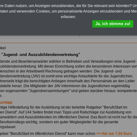
und Kommunen.
hre Daten nutzen, um Anzeigen einzublenden, die für Sie relevant sein könnten? U
Zum Komplettpreis von 10,00
aten und verwenden Cookies, um personalisierte Anzeigen einzublenden und Me
Euro (inkl. Bearbeitungsentgelt
erfassen.
und MwSt.) kann das >>>
eBook
Ja, ich stimme zu!
hier bestellt werden
ikel
 "Jugend- und Auszubildendenvertretung"
dende und Beamtenanwärter wählen in Betrieben und Verwaltungen eine Jugend-
ubildendenvertretung. Mit dieser Einrichtung sollen die besonderen Interessen vo
enschen in der Arbeitswelt Rechnung getragen werden. Die Jugend- und
endenvertrretung (JAV) ist somit eine wichtige Anlaufstelle für die Jugendlichen.
hrerseits trägt die berechtigten Anliegen innerhalb des Personalrats an den Leiter
ststelle heran. Die Mitglieder der JAV informieren die Jugendlichen regelmäßig
 den sogenannten "Jugendversammlungen" und geben darüber hinaus kompetente
e.
uchtipp
tige Hilfestellung für die Ausbildung ist der beliebte Ratgeber "BerufsStart im
chen Dienst". Auf 144 Seiten findet man Tipps und Ratschläge zur Ausbildung von
nwärtern und Auszubildenden im öffentlichen Dienst. Das Buch ist nicht nur für di
 Berufseinstiegs wichtig, sondern ein guter Wegbegleiter für die gesamte
ngsdauer.
eber "BerufsStart im öffentlichen Dienst" kann man schon
>>>für nur 7,50 Euro