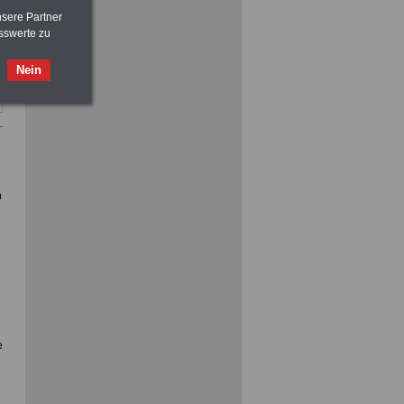
nsere Partner
sswerte zu
ACHTUNG
Nebentätigkeitsrecht:
Nein
vor Jobaufnahme
schlau machen
>>>
OnlineBuch
für nur 7,50 Euro
n
e