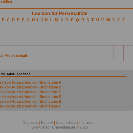
estellen
Lexikon für Personalräte
B
C
D
E
F
G
H
I
J
K
L
M
N
O
P
Q
R
S
T
U
V
W
X
Y
Z
ve Professionals
 zu:
Auszubildende
exikon Auszubildende - Buchstabe A
exikon Auszubildende - Buchstabe B
exikon Auszubildende - Buchstabe C
exikon Auszubildende - Buchstabe D
exikon Auszubildende - Buchstabe E
exikon Auszubildende - Buchstabe F
exikon Auszubildende - Buchstabe G
exikon Auszubildende - Buchstabe H
exikon Auszubildende - Buchstabe I
Startseite
|
Kontakt
|
Datenschutz
|
Impressum
exikon Auszubildende - Buchstabe J
www.personalrat-online.de © 2026
exikon Auszubildende - Buchstabe K