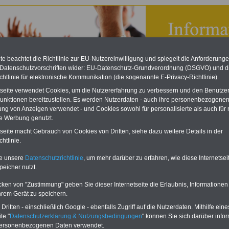
e beachtet die Richtlinie zur EU-Nutzereinwilligung und spiegelt die Anforderung
 Datenschutzvorschriften wider: EU-Datenschutz-Grundverordnung (DSGVO) und d
chtlinie für elektronische Kommunikation (die sogenannte E-Privacy-Richtlinie).
tseite verwendet Cookies, um die Nutzererfahrung zu verbessern und den Benutze
unktionen bereitzustellen. Es werden Nutzerdaten - auch ihre personenbezogenen
ung von Anzeigen verwendet - und Cookies sowohl für personalisierte als auch für 
te Werbung genutzt.
tseite macht Gebrauch von Cookies von Dritten, siehe dazu weitere Details in der
on Auszubildende - Buchstabe O
htlinie.
eBook zum Tarifrecht
te unsere
Datenschutzrichtlinie
, um mehr darüber zu erfahren, wie diese Internetse
ÖD neu aufgelegt
peicher nutzt.
Das beliebte eBook wurde im
cken von "Zustimmung" geben Sie dieser Internetseite die Erlaubnis, Informationen
Oktober 2025 neu aufgelegt.
hrem Gerät zu speichern.
Mit allen Entgelttabellen für
ritten - einschließlich Google - ebenfalls Zugriff auf die Nutzerdaten. Mithilfe eine
Beschäftigte - TVöD und TV-L -
te "
Datenschutzerklärung & Nutzungsbedingungen
" können Sie sich darüber infor
sowie den Auszubildenden-
personenbezogenen Daten verwendet.
vergütungen von Bund, Länder