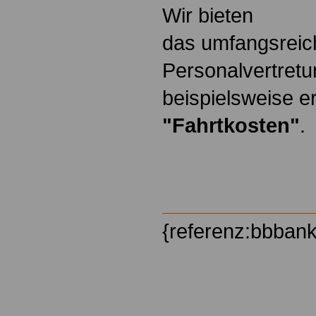
Wir bieten
das umfangsreic
Personalvertretu
beispielsweise er
"Fahrtkosten"
.
{referenz:bbban