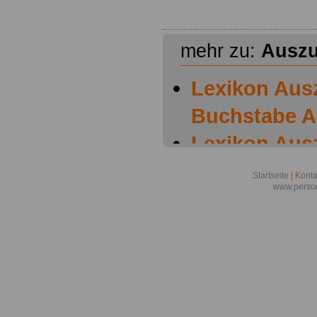
mehr zu:
Auszu
Lexikon Aus
Buchstabe A
Lexikon Aus
Buchstabe B
Startseite
|
Konta
www.person
Lexikon Aus
Buchstabe C
Lexikon Aus
Buchstabe D
Lexikon Aus