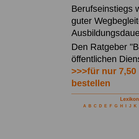
Berufseinstiegs w
guter Wegbegleit
Ausbildungsdaue
Den Ratgeber "Be
öffentlichen Die
>>>für nur 7,50
bestellen
Lexikon
A
B
C
D
E
F
G
H
I
J
K
.