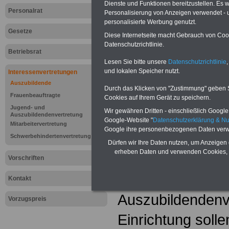
Dienste und Funktionen bereitzustellen. Es
Personalrat
Personalisierung von Anzeigen verwendet - un
personalisierte Werbung genutzt.
Gesetze
Diese Internetseite macht Gebrauch von Cooki
Datenschutzrichtlinie.
Betriebsrat
Lesen Sie bitte unsere
Datenschutzrichtlinie
,
und lokalen Speicher nutzt.
Interessenvertretungen
Auszubildende
Durch das Klicken von "Zustimmung" geben Sie
Lexikon "Jug
Frauenbeauftragte
Cookies auf Ihrem Gerät zu speichern.
Jugend- und
Wir gewähren Dritten - einschließlich Google -
Auszubildend
Auszubildendenvertretung
Google-Website "
Datenschutzerklärung & N
Mitarbeitervertretung
Google ihre personenbezogenen Daten verw
Auszubildende 
Schwerbehindertenvertretung
Dürfen wir Ihre Daten nutzen, um Anzeigen 
erheben Daten und verwenden Cookies, 
wählen in Betrie
Vorschriften
eine Jugend- un
Kontakt
Auszubildendenve
Vorzugspreis
Einrichtung soll