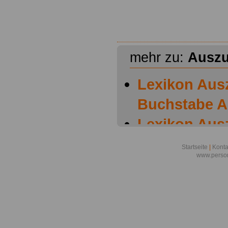
mehr zu:
Auszu
Lexikon Aus
Buchstabe A
Lexikon Aus
Buchstabe B
Startseite
|
Konta
www.person
Lexikon Aus
Buchstabe C
Lexikon Aus
Buchstabe D