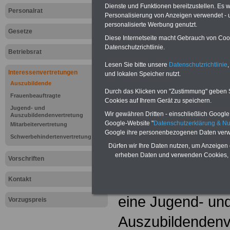
Dienste und Funktionen bereitzustellen. Es
Personalrat
Personalisierung von Anzeigen verwendet - un
personalisierte Werbung genutzt.
Gesetze
Diese Internetseite macht Gebrauch von Cooki
Datenschutzrichtlinie.
Betriebsrat
Lesen Sie bitte unsere
Datenschutzrichtlinie
,
Interessenvertretungen
und lokalen Speicher nutzt.
Auszubildende
Durch das Klicken von "Zustimmung" geben Sie
Frauenbeauftragte
Cookies auf Ihrem Gerät zu speichern.
Jugend- und
Lexikon "Jug
Wir gewähren Dritten - einschließlich Google -
Auszubildendenvertretung
Google-Website "
Datenschutzerklärung & N
Mitarbeitervertretung
Google ihre personenbezogenen Daten verw
Auszubildend
Schwerbehindertenvertretung
Dürfen wir Ihre Daten nutzen, um Anzeigen 
erheben Daten und verwenden Cookies, 
Auszubildende 
Vorschriften
wählen in Betrie
Kontakt
eine Jugend- un
Vorzugspreis
Auszubildendenve