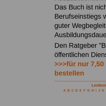
Das Buch ist nich
Berufseinstiegs w
guter Wegbegleit
Ausbildungsdaue
Den Ratgeber "Be
öffentlichen Die
>>>für nur 7,50
bestellen
Lexikon
A
B
C
D
E
F
G
H
I
J
K
.