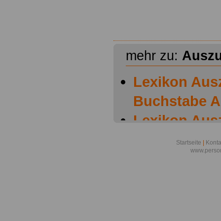
mehr zu:
Auszu
Lexikon Aus
Buchstabe A
Lexikon Aus
Buchstabe B
Startseite
|
Konta
www.person
Lexikon Aus
Buchstabe C
Lexikon Aus
Buchstabe D