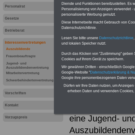
Dienste und Funktionen bereitzustellen. Es
Personalrat
Personalisierung von Anzeigen verwendet - un
personalisierte Werbung genutzt.
Gesetze
Diese Internetseite macht Gebrauch von Cooki
Datenschutzrichtlinie.
Betriebsrat
Lesen Sie bitte unsere
Datenschutzrichtlinie
,
Interessenvertretungen
und lokalen Speicher nutzt.
Auszubildende
Durch das Klicken von "Zustimmung" geben Sie
Frauenbeauftragte
Cookies auf Ihrem Gerät zu speichern.
Jugend- und
Lexikon "Jug
Wir gewähren Dritten - einschließlich Google -
Auszubildendenvertretung
Google-Website "
Datenschutzerklärung & N
Mitarbeitervertretung
Google ihre personenbezogenen Daten verw
Auszubildend
Schwerbehindertenvertretung
Dürfen wir Ihre Daten nutzen, um Anzeigen 
erheben Daten und verwenden Cookies, 
Auszubildende 
Vorschriften
wählen in Betrie
Kontakt
eine Jugend- un
Vorzugspreis
Auszubildendenve