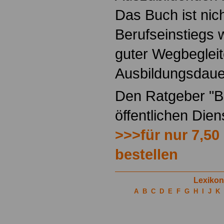
Das Buch ist nich
Berufseinstiegs w
guter Wegbegleit
Ausbildungsdaue
Den Ratgeber "Be
öffentlichen Die
>>>für nur 7,50
bestellen
Lexikon
A
B
C
D
E
F
G
H
I
J
K
.