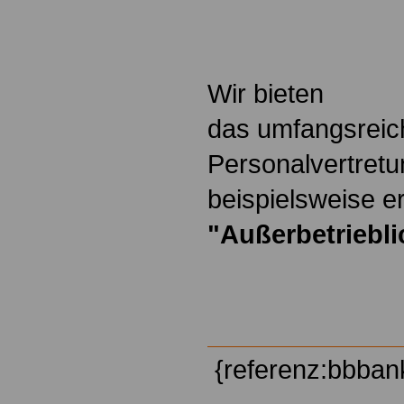
.
Wir bieten
das umfangsreic
Personalvertretu
beispielsweise er
"Außerbetriebl
{referenz:bbban