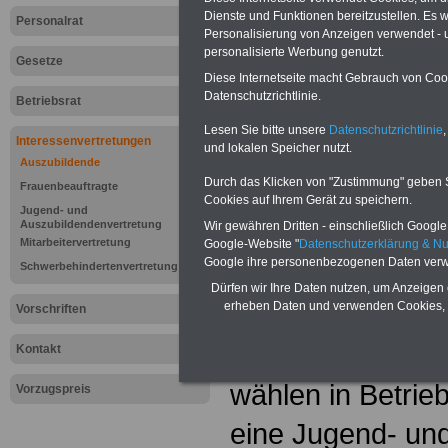
Dienste und Funktionen bereitzustellen. Es
Personalrat
Personalisierung von Anzeigen verwendet - un
personalisierte Werbung genutzt.
Gesetze
Diese Internetseite macht Gebrauch von Cooki
Datenschutzrichtlinie.
Betriebsrat
Lesen Sie bitte unsere
Datenschutzrichtlinie
,
Interessenvertretungen
und lokalen Speicher nutzt.
Auszubildende
Durch das Klicken von "Zustimmung" geben Sie
Frauenbeauftragte
Cookies auf Ihrem Gerät zu speichern.
Jugend- und
Auszubildendenvertretung
Wir gewähren Dritten - einschließlich Google -
Mitarbeitervertretung
Google-Website "
Datenschutzerklärung & N
Lexikon "Jug
Google ihre personenbezogenen Daten verw
Schwerbehindertenvertretung
Dürfen wir Ihre Daten nutzen, um Anzeigen 
Auszubildend
erheben Daten und verwenden Cookies, 
Vorschriften
Auszubildende 
Kontakt
wählen in Betrie
Vorzugspreis
eine Jugend- un