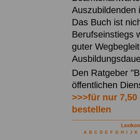
Auszubildenden i
Das Buch ist nich
Berufseinstiegs w
guter Wegbegleit
Ausbildungsdaue
Den Ratgeber "Be
öffentlichen Die
>>>für nur 7,50
bestellen
Lexikon
A
B
C
D
E
F
G
H
I
J
K