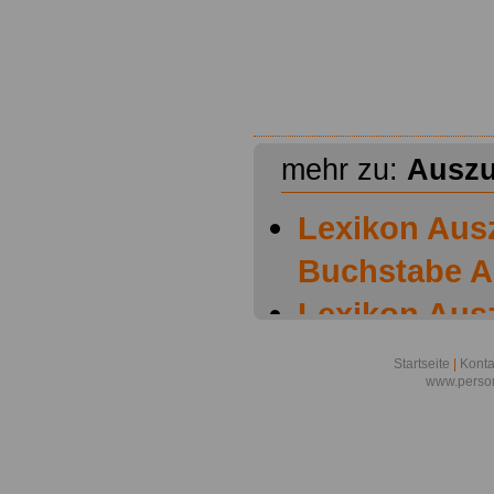
mehr zu:
Auszu
Lexikon Aus
Buchstabe A
Lexikon Aus
Buchstabe B
Startseite
|
Konta
www.person
Lexikon Aus
Buchstabe C
Lexikon Aus