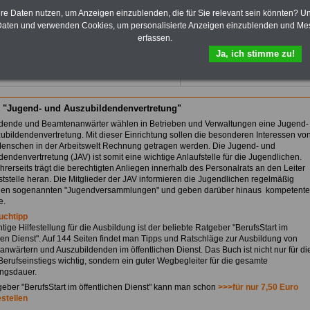
und Kommunen.
hre Daten nutzen, um Anzeigen einzublenden, die für Sie relevant sein könnten? U
Zum Komplettpreis von 10,00
aten und verwenden Cookies, um personalisierte Anzeigen einzublenden und Me
Euro (inkl. Bearbeitungsentgelt
erfassen.
und MwSt.) kann das >>>
eBook
Ja, ich stimme zu!
hier bestellt werden
 "Jugend- und Auszubildendenvertretung"
dende und Beamtenanwärter wählen in Betrieben und Verwaltungen eine Jugend-
ubildendenvertretung. Mit dieser Einrichtung sollen die besonderen Interessen vo
enschen in der Arbeitswelt Rechnung getragen werden. Die Jugend- und
endenvertrretung (JAV) ist somit eine wichtige Anlaufstelle für die Jugendlichen.
hrerseits trägt die berechtigten Anliegen innerhalb des Personalrats an den Leiter
ststelle heran. Die Mitglieder der JAV informieren die Jugendlichen regelmäßig
 den sogenannten "Jugendversammlungen" und geben darüber hinaus kompetente
e.
uchtipp
tige Hilfestellung für die Ausbildung ist der beliebte Ratgeber "BerufsStart im
chen Dienst". Auf 144 Seiten findet man Tipps und Ratschläge zur Ausbildung von
nwärtern und Auszubildenden im öffentlichen Dienst. Das Buch ist nicht nur für di
 Berufseinstiegs wichtig, sondern ein guter Wegbegleiter für die gesamte
ngsdauer.
eber "BerufsStart im öffentlichen Dienst" kann man schon
>>>für nur 7,50 Euro
estellen