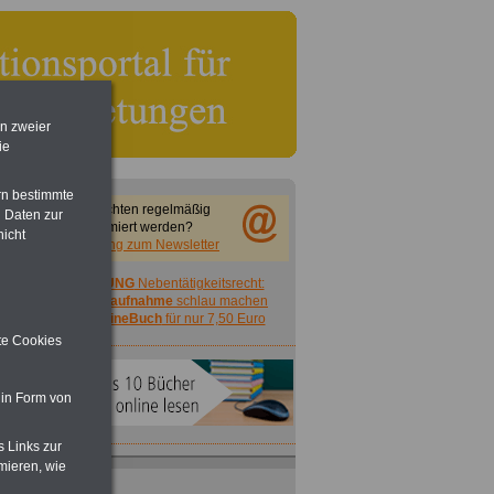
en zweier
ie
rn bestimmte
Sie möchten regelmäßig
 Daten zur
informiert werden?
nicht
Anmeldung zum Newsletter
ACHTUNG
Nebentätigkeitsrecht:
vor Jobaufnahme
schlau machen
>>>
OnlineBuch
für nur 7,50 Euro
ite Cookies
 in Form von
s Links zur
mieren, wie