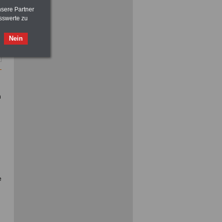
nsere Partner
sswerte zu
ACHTUNG
Nebentätigkeitsrecht:
Nein
vor Jobaufnahme
schlau machen
>>>
OnlineBuch
für nur 7,50 Euro
n
e