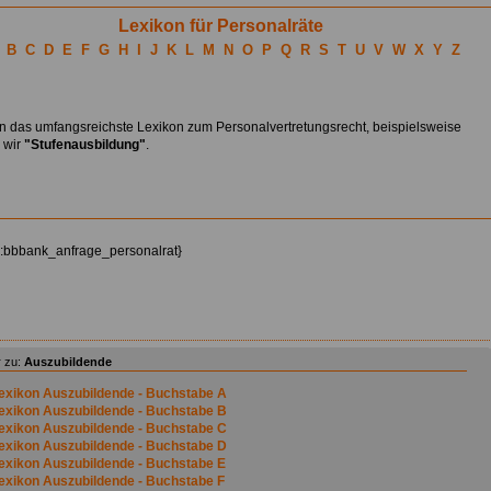
Lexikon für Personalräte
B
C
D
E
F
G
H
I
J
K
L
M
N
O
P
Q
R
S
T
U
V
W
X
Y
Z
en das umfangsreichste Lexikon zum Personalvertretungsrecht, beispielsweise
n wir
"Stufenausbildung"
.
z:bbbank_anfrage_personalrat}
 zu:
Auszubildende
exikon Auszubildende - Buchstabe A
exikon Auszubildende - Buchstabe B
exikon Auszubildende - Buchstabe C
exikon Auszubildende - Buchstabe D
exikon Auszubildende - Buchstabe E
exikon Auszubildende - Buchstabe F