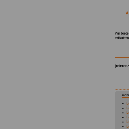
A
.
Wir biet
erläuter
{referen
mehr
L
L
L
L
L
L