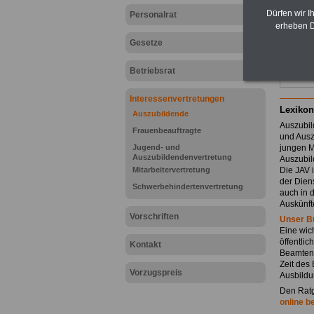
Dürfen wir I
Personalrat
erheben D
Gesetze
Betriebsrat
Interessenvertretungen
Lexikon
Auszubildende
Auszubil
Frauenbeauftragte
und Ausz
Jugend- und
jungen M
Auszubildendenvertretung
Auszubild
Mitarbeitervertretung
Die JAV i
der Dien
Schwerbehindertenvertretung
auch in
Auskünft
Vorschriften
Unser B
Eine wich
öffentli
Kontakt
Beamtena
Zeit des
Vorzugspreis
Ausbildu
Den Ratg
online b