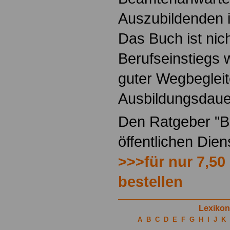
Auszubildenden i
Das Buch ist nich
Berufseinstiegs w
guter Wegbegleit
Ausbildungsdaue
Den Ratgeber "Be
öffentlichen Die
>>>für nur 7,50
bestellen
Lexikon
A
B
C
D
E
F
G
H
I
J
K