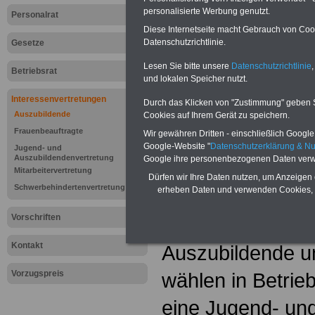
personalisierte Werbung genutzt.
Personalrat
Diese Internetseite macht Gebrauch von Cooki
Datenschutzrichtlinie.
Gesetze
Lesen Sie bitte unsere
Datenschutzrichtlinie
,
Betriebsrat
und lokalen Speicher nutzt.
Interessenvertretungen
Durch das Klicken von "Zustimmung" geben Sie
Auszubildende
Cookies auf Ihrem Gerät zu speichern.
Frauenbeauftragte
Wir gewähren Dritten - einschließlich Google -
Google-Website "
Datenschutzerklärung & N
Jugend- und
neuer Artikel
Auszubildendenvertretung
Google ihre personenbezogenen Daten verw
Mitarbeitervertretung
Dürfen wir Ihre Daten nutzen, um Anzeigen 
Lexikon "Jug
Schwerbehindertenvertretung
erheben Daten und verwenden Cookies, 
Auszubildend
Vorschriften
Kontakt
Auszubildende 
Vorzugspreis
wählen in Betrie
eine Jugend- un