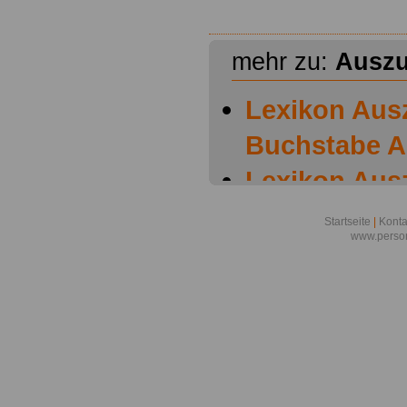
mehr zu:
Auszu
Lexikon Aus
Buchstabe A
Lexikon Aus
Buchstabe B
Startseite
|
Konta
www.person
Lexikon Aus
Buchstabe C
Lexikon Aus
Buchstabe D
Lexikon Aus