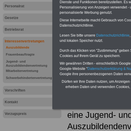
Dienste und Funktionen bereitzustellen. Es
Personalrat
Personalisierung von Anzeigen verwendet - un
personalisierte Werbung genutzt.
Gesetze
Diese Internetseite macht Gebrauch von Cooki
Datenschutzrichtlinie.
Betriebsrat
Lesen Sie bitte unsere
Datenschutzrichtlinie
,
und lokalen Speicher nutzt.
Interessenvertretungen
Auszubildende
Durch das Klicken von "Zustimmung" geben Sie
Frauenbeauftragte
Cookies auf Ihrem Gerät zu speichern.
Jugend- und
Wir gewähren Dritten - einschließlich Google -
Lexikon "Jug
Auszubildendenvertretung
Google-Website "
Datenschutzerklärung & N
Mitarbeitervertretung
Google ihre personenbezogenen Daten verw
Auszubildend
Schwerbehindertenvertretung
Dürfen wir Ihre Daten nutzen, um Anzeigen 
erheben Daten und verwenden Cookies, 
Auszubildende 
Vorschriften
wählen in Betrie
Kontakt
eine Jugend- un
Vorzugspreis
Auszubildendenve