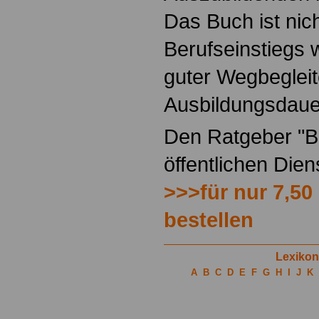
Das Buch ist nich
Berufseinstiegs w
guter Wegbegleit
Ausbildungsdaue
Den Ratgeber "Be
öffentlichen Die
>>>für nur 7,50
bestellen
Lexikon
A
B
C
D
E
F
G
H
I
J
K
.