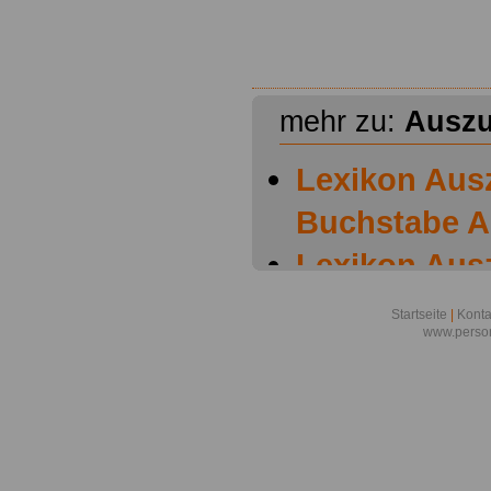
mehr zu:
Auszu
Lexikon Aus
Buchstabe A
Lexikon Aus
Buchstabe B
Startseite
|
Konta
www.person
Lexikon Aus
Buchstabe C
Lexikon Aus
Buchstabe D