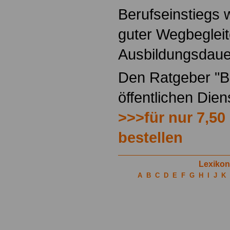
Berufseinstiegs w
guter Wegbegleit
Ausbildungsdaue
Den Ratgeber "Be
öffentlichen Die
>>>für nur 7,50
bestellen
Lexikon
A
B
C
D
E
F
G
H
I
J
K
.