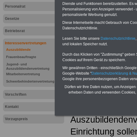
Dienste und Funktionen bereitzustellen. Es
Personalrat
Personalisierung von Anzeigen verwendet - un
personalisierte Werbung genutzt.
Gesetze
Diese Internetseite macht Gebrauch von Cooki
Datenschutzrichtlinie.
Betriebsrat
Lesen Sie bitte unsere
Datenschutzrichtlinie
,
Interessenvertretungen
und lokalen Speicher nutzt.
Auszubildende
Durch das Klicken von "Zustimmung" geben Sie
Lexikon "Jug
Frauenbeauftragte
Cookies auf Ihrem Gerät zu speichern.
Jugend- und
Auszubildend
Wir gewähren Dritten - einschließlich Google -
Auszubildendenvertretung
Google-Website "
Datenschutzerklärung & N
Mitarbeitervertretung
Google ihre personenbezogenen Daten verw
Auszubildende 
Schwerbehindertenvertretung
Dürfen wir Ihre Daten nutzen, um Anzeigen 
erheben Daten und verwenden Cookies, 
wählen in Betrie
Vorschriften
eine Jugend- un
Kontakt
Auszubildendenve
Vorzugspreis
Einrichtung soll