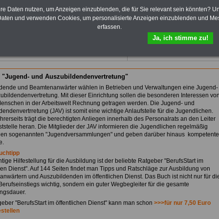
und Kommunen.
hre Daten nutzen, um Anzeigen einzublenden, die für Sie relevant sein könnten? U
Zum Komplettpreis von 10,00
aten und verwenden Cookies, um personalisierte Anzeigen einzublenden und Me
Euro (inkl. Bearbeitungsentgelt
erfassen.
und MwSt.) kann das >>>
eBook
Ja, ich stimme zu!
hier bestellt werden
 "Jugend- und Auszubildendenvertretung"
dende und Beamtenanwärter wählen in Betrieben und Verwaltungen eine Jugend-
ubildendenvertretung. Mit dieser Einrichtung sollen die besonderen Interessen vo
enschen in der Arbeitswelt Rechnung getragen werden. Die Jugend- und
endenvertrretung (JAV) ist somit eine wichtige Anlaufstelle für die Jugendlichen.
hrerseits trägt die berechtigten Anliegen innerhalb des Personalrats an den Leiter
ststelle heran. Die Mitglieder der JAV informieren die Jugendlichen regelmäßig
 den sogenannten "Jugendversammlungen" und geben darüber hinaus kompetente
e.
uchtipp
tige Hilfestellung für die Ausbildung ist der beliebte Ratgeber "BerufsStart im
chen Dienst". Auf 144 Seiten findet man Tipps und Ratschläge zur Ausbildung von
nwärtern und Auszubildenden im öffentlichen Dienst. Das Buch ist nicht nur für di
 Berufseinstiegs wichtig, sondern ein guter Wegbegleiter für die gesamte
ngsdauer.
eber "BerufsStart im öffentlichen Dienst" kann man schon
>>>für nur 7,50 Euro
estellen