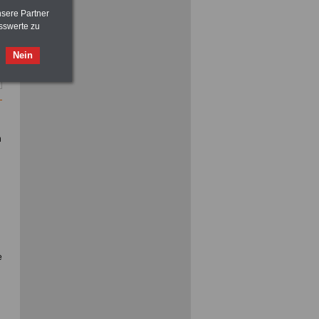
nsere Partner
sswerte zu
ACHTUNG
Nebentätigkeitsrecht:
Nein
vor Jobaufnahme
schlau machen
>>>
OnlineBuch
für nur 7,50 Euro
n
e