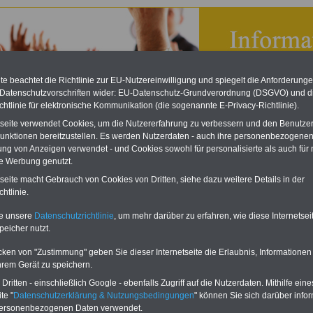
e beachtet die Richtlinie zur EU-Nutzereinwilligung und spiegelt die Anforderung
 Datenschutzvorschriften wider: EU-Datenschutz-Grundverordnung (DSGVO) und d
chtlinie für elektronische Kommunikation (die sogenannte E-Privacy-Richtlinie).
tseite verwendet Cookies, um die Nutzererfahrung zu verbessern und den Benutze
unktionen bereitzustellen. Es werden Nutzerdaten - auch ihre personenbezogenen
ung von Anzeigen verwendet - und Cookies sowohl für personalisierte als auch für 
te Werbung genutzt.
tseite macht Gebrauch von Cookies von Dritten, siehe dazu weitere Details in der
on JAV: JAV-Sitzungen
htlinie.
eBook zum Tarifrecht
te unsere
Datenschutzrichtlinie
, um mehr darüber zu erfahren, wie diese Internetse
ÖD neu aufgelegt
peicher nutzt.
Das beliebte eBook wurde im
cken von "Zustimmung" geben Sie dieser Internetseite die Erlaubnis, Informationen
Oktober 2025 neu aufgelegt.
hrem Gerät zu speichern.
Mit allen Entgelttabellen für
ritten - einschließlich Google - ebenfalls Zugriff auf die Nutzerdaten. Mithilfe eine
Beschäftigte - TVöD und TV-L -
te "
Datenschutzerklärung & Nutzungsbedingungen
" können Sie sich darüber infor
sowie den Auszubildenden-
personenbezogenen Daten verwendet.
vergütungen von Bund, Länder