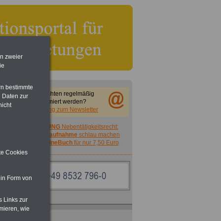
en zweier
ie
rn bestimmte
Sie möchten regelmäßig
 Daten zur
informiert werden?
nicht
Anmeldung zum Newsletter
ACHTUNG
Nebentätigkeitsrecht:
vor Jobaufnahme
schlau machen
>>>
OnlineBuch
für nur 7,50 Euro
ite Cookies
 in Form von
s Links zur
mieren, wie