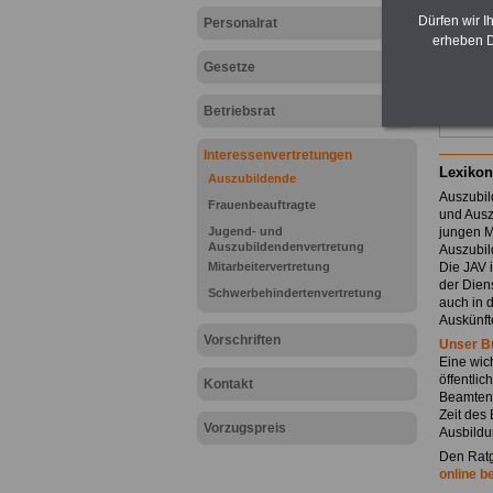
Dürfen wir I
Personalrat
erheben D
Gesetze
Betriebsrat
Interessenvertretungen
Lexikon
Auszubildende
Auszubil
Frauenbeauftragte
und Ausz
Jugend- und
jungen M
Auszubildendenvertretung
Auszubild
Mitarbeitervertretung
Die JAV i
der Dien
Schwerbehindertenvertretung
auch in
Auskünft
Vorschriften
Unser B
Eine wich
öffentli
Kontakt
Beamtena
Zeit des
Vorzugspreis
Ausbildu
Den Ratg
online b