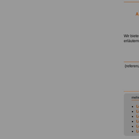
A
.
Wir biet
erläuter
{referen
mehr
L
L
L
L
L
L
L