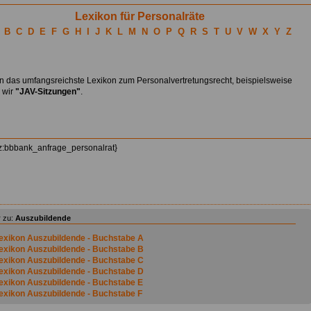
Lexikon für Personalräte
B
C
D
E
F
G
H
I
J
K
L
M
N
O
P
Q
R
S
T
U
V
W
X
Y
Z
en das umfangsreichste Lexikon zum Personalvertretungsrecht, beispielsweise
n wir
"JAV-Sitzungen"
.
z:bbbank_anfrage_personalrat}
 zu:
Auszubildende
exikon Auszubildende - Buchstabe A
exikon Auszubildende - Buchstabe B
exikon Auszubildende - Buchstabe C
exikon Auszubildende - Buchstabe D
exikon Auszubildende - Buchstabe E
exikon Auszubildende - Buchstabe F
exikon Auszubildende - Buchstabe G