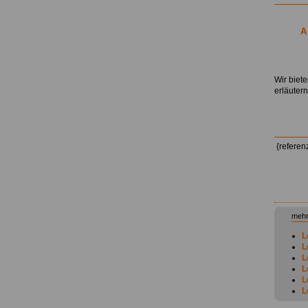
A
.
Wir biet
erläuter
{referen
mehr
L
L
L
L
L
L
L