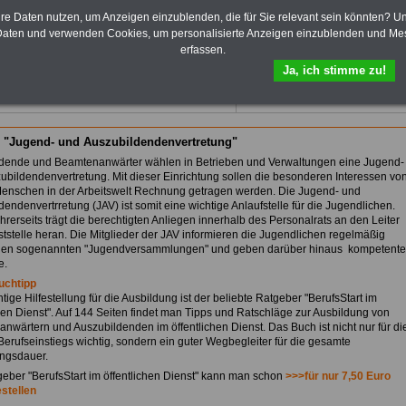
und Kommunen.
hre Daten nutzen, um Anzeigen einzublenden, die für Sie relevant sein könnten? U
Zum Komplettpreis von 10,00
aten und verwenden Cookies, um personalisierte Anzeigen einzublenden und Me
Euro (inkl. Bearbeitungsentgelt
erfassen.
und MwSt.) kann das >>>
eBook
Ja, ich stimme zu!
hier bestellt werden
 "Jugend- und Auszubildendenvertretung"
dende und Beamtenanwärter wählen in Betrieben und Verwaltungen eine Jugend-
ubildendenvertretung. Mit dieser Einrichtung sollen die besonderen Interessen vo
enschen in der Arbeitswelt Rechnung getragen werden. Die Jugend- und
endenvertrretung (JAV) ist somit eine wichtige Anlaufstelle für die Jugendlichen.
hrerseits trägt die berechtigten Anliegen innerhalb des Personalrats an den Leiter
ststelle heran. Die Mitglieder der JAV informieren die Jugendlichen regelmäßig
 den sogenannten "Jugendversammlungen" und geben darüber hinaus kompetente
e.
uchtipp
tige Hilfestellung für die Ausbildung ist der beliebte Ratgeber "BerufsStart im
chen Dienst". Auf 144 Seiten findet man Tipps und Ratschläge zur Ausbildung von
nwärtern und Auszubildenden im öffentlichen Dienst. Das Buch ist nicht nur für di
 Berufseinstiegs wichtig, sondern ein guter Wegbegleiter für die gesamte
ngsdauer.
eber "BerufsStart im öffentlichen Dienst" kann man schon
>>>für nur 7,50 Euro
estellen