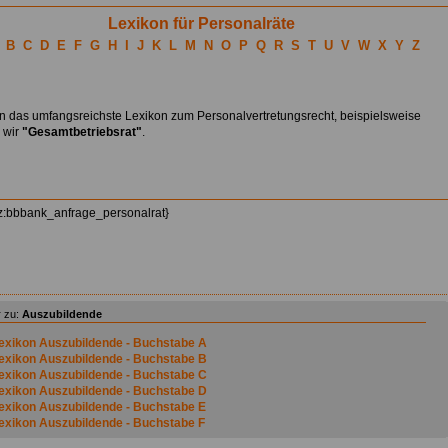
Lexikon für Personalräte
B
C
D
E
F
G
H
I
J
K
L
M
N
O
P
Q
R
S
T
U
V
W
X
Y
Z
en das umfangsreichste Lexikon zum Personalvertretungsrecht, beispielsweise
n wir
"Gesamtbetriebsrat"
.
z:bbbank_anfrage_personalrat}
 zu:
Auszubildende
exikon Auszubildende - Buchstabe A
exikon Auszubildende - Buchstabe B
exikon Auszubildende - Buchstabe C
exikon Auszubildende - Buchstabe D
exikon Auszubildende - Buchstabe E
exikon Auszubildende - Buchstabe F
exikon Auszubildende - Buchstabe G