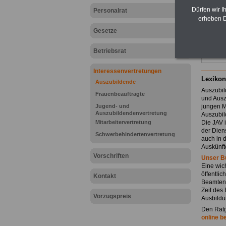
Dürfen wir I
Personalrat
erheben D
Gesetze
Betriebsrat
Interessenvertretungen
Lexikon
Auszubildende
Auszubil
Frauenbeauftragte
und Ausz
Jugend- und
jungen M
Auszubildendenvertretung
Auszubild
Mitarbeitervertretung
Die JAV i
der Dien
Schwerbehindertenvertretung
auch in
Auskünft
Vorschriften
Unser B
Eine wich
öffentli
Kontakt
Beamtena
Zeit des
Vorzugspreis
Ausbildu
Den Ratg
online b