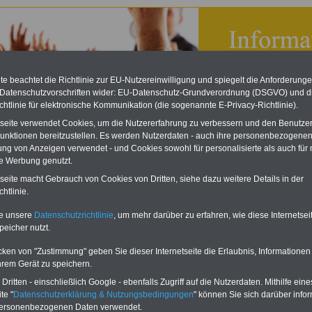
e beachtet die Richtlinie zur EU-Nutzereinwilligung und spiegelt die Anforderung
 Datenschutzvorschriften wider: EU-Datenschutz-Grundverordnung (DSGVO) und d
chtlinie für elektronische Kommunikation (die sogenannte E-Privacy-Richtlinie).
tseite verwendet Cookies, um die Nutzererfahrung zu verbessern und den Benutze
unktionen bereitzustellen. Es werden Nutzerdaten - auch ihre personenbezogenen
ung von Anzeigen verwendet - und Cookies sowohl für personalisierte als auch für 
te Werbung genutzt.
tseite macht Gebrauch von Cookies von Dritten, siehe dazu weitere Details in der
n JAV: Gesamtbetriebsrat
htlinie.
eBook zum Tarifrecht
te unsere
Datenschutzrichtlinie
, um mehr darüber zu erfahren, wie diese Internetse
ÖD neu aufgelegt
peicher nutzt.
Das beliebte eBook wurde im
cken von "Zustimmung" geben Sie dieser Internetseite die Erlaubnis, Informationen
Oktober 2025 neu aufgelegt.
hrem Gerät zu speichern.
Mit allen Entgelttabellen für
ritten - einschließlich Google - ebenfalls Zugriff auf die Nutzerdaten. Mithilfe eine
Beschäftigte - TVöD und TV-L -
te "
Datenschutzerklärung & Nutzungsbedingungen
" können Sie sich darüber infor
sowie den Auszubildenden-
personenbezogenen Daten verwendet.
vergütungen von Bund, Länder