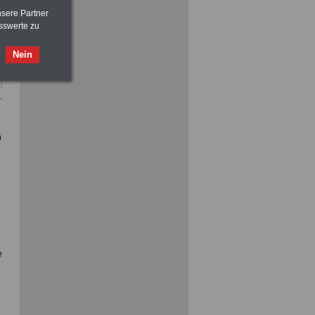
nsere Partner
sswerte zu
ACHTUNG
Nebentätigkeitsrecht:
Nein
vor Jobaufnahme
schlau machen
>>>
OnlineBuch
für nur 7,50 Euro
n
e