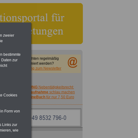
en zweier
ie
rn bestimmte
Sie möchten regelmäßig
 Daten zur
informiert werden?
nicht
Anmeldung zum Newsletter
ACHTUNG
Nebentätigkeitsrecht:
vor Jobaufnahme
schlau machen
ite Cookies
>>>
OnlineBuch
für nur 7,50 Euro
 in Form von
s Links zur
mieren, wie