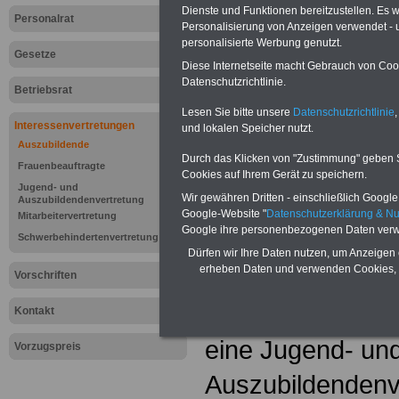
Dienste und Funktionen bereitzustellen. Es
Personalrat
Personalisierung von Anzeigen verwendet - un
personalisierte Werbung genutzt.
Gesetze
Diese Internetseite macht Gebrauch von Cooki
Datenschutzrichtlinie.
Betriebsrat
Lesen Sie bitte unsere
Datenschutzrichtlinie
,
Interessenvertretungen
und lokalen Speicher nutzt.
Auszubildende
Durch das Klicken von "Zustimmung" geben Sie
Frauenbeauftragte
Cookies auf Ihrem Gerät zu speichern.
Jugend- und
Lexikon "Jug
Wir gewähren Dritten - einschließlich Google -
Auszubildendenvertretung
Google-Website "
Datenschutzerklärung & N
Mitarbeitervertretung
Google ihre personenbezogenen Daten verw
Auszubildend
Schwerbehindertenvertretung
Dürfen wir Ihre Daten nutzen, um Anzeigen 
erheben Daten und verwenden Cookies, 
Auszubildende 
Vorschriften
wählen in Betrie
Kontakt
eine Jugend- un
Vorzugspreis
Auszubildendenve