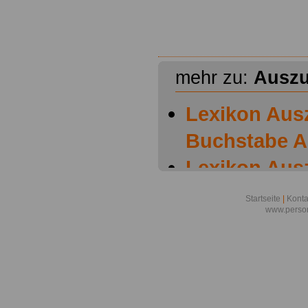
mehr zu:
Auszu
Lexikon Aus
Buchstabe A
Lexikon Aus
Buchstabe B
Startseite
|
Konta
www.person
Lexikon Aus
Buchstabe C
Lexikon Aus
Buchstabe D