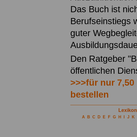
Das Buch ist nich
Berufseinstiegs w
guter Wegbegleit
Ausbildungsdaue
Den Ratgeber "Be
öffentlichen Die
>>>für nur 7,50
bestellen
Lexikon
A
B
C
D
E
F
G
H
I
J
K
.