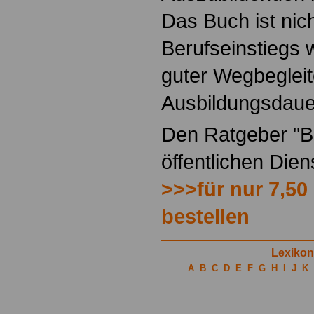
Das Buch ist nich
Berufseinstiegs w
guter Wegbegleit
Ausbildungsdaue
Den Ratgeber "Be
öffentlichen Die
>>>für nur 7,50
bestellen
Lexikon
A
B
C
D
E
F
G
H
I
J
K
.