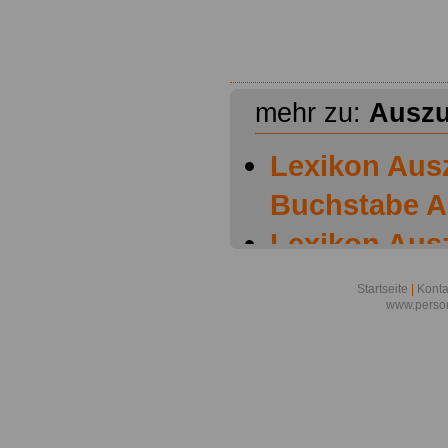
mehr zu:
Auszu
Lexikon Aus
Buchstabe A
Lexikon Aus
Buchstabe B
Startseite
|
Konta
www.person
Lexikon Aus
Buchstabe C
Lexikon Aus
Buchstabe D