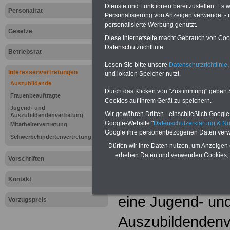
Dienste und Funktionen bereitzustellen. Es
Personalrat
Personalisierung von Anzeigen verwendet - un
personalisierte Werbung genutzt.
Gesetze
Diese Internetseite macht Gebrauch von Cooki
Datenschutzrichtlinie.
Betriebsrat
Lesen Sie bitte unsere
Datenschutzrichtlinie
,
Interessenvertretungen
und lokalen Speicher nutzt.
Auszubildende
Durch das Klicken von "Zustimmung" geben Sie
Frauenbeauftragte
Cookies auf Ihrem Gerät zu speichern.
Jugend- und
Lexikon "Jug
Wir gewähren Dritten - einschließlich Google -
Auszubildendenvertretung
Google-Website "
Datenschutzerklärung & N
Mitarbeitervertretung
Google ihre personenbezogenen Daten verw
Auszubildend
Schwerbehindertenvertretung
Dürfen wir Ihre Daten nutzen, um Anzeigen 
erheben Daten und verwenden Cookies, 
Auszubildende 
Vorschriften
wählen in Betrie
Kontakt
eine Jugend- un
Vorzugspreis
Auszubildendenve