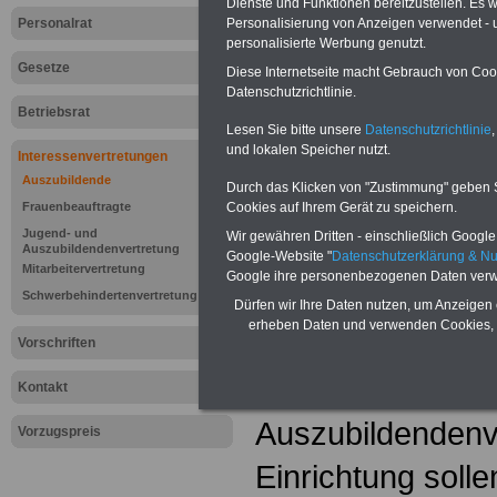
Dienste und Funktionen bereitzustellen. Es
Personalisierung von Anzeigen verwendet - un
Personalrat
personalisierte Werbung genutzt.
Gesetze
Diese Internetseite macht Gebrauch von Cooki
Datenschutzrichtlinie.
Betriebsrat
Lesen Sie bitte unsere
Datenschutzrichtlinie
,
und lokalen Speicher nutzt.
Interessenvertretungen
Auszubildende
Durch das Klicken von "Zustimmung" geben Sie
Lexikon "Jug
Cookies auf Ihrem Gerät zu speichern.
Frauenbeauftragte
Jugend- und
Wir gewähren Dritten - einschließlich Google -
Auszubildend
Auszubildendenvertretung
Google-Website "
Datenschutzerklärung & N
Mitarbeitervertretung
Google ihre personenbezogenen Daten verw
Auszubildende 
Schwerbehindertenvertretung
Dürfen wir Ihre Daten nutzen, um Anzeigen 
erheben Daten und verwenden Cookies, 
wählen in Betrie
Vorschriften
eine Jugend- un
Kontakt
Auszubildendenve
Vorzugspreis
Einrichtung soll