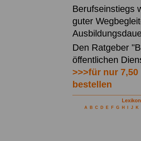
Berufseinstiegs w
guter Wegbegleit
Ausbildungsdaue
Den Ratgeber "Be
öffentlichen Die
>>>für nur 7,50
bestellen
Lexikon
A
B
C
D
E
F
G
H
I
J
K
.