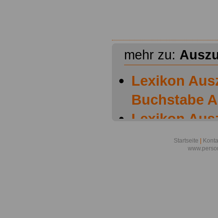
mehr zu:
Auszu
Lexikon Aus
Buchstabe A
Lexikon Aus
Buchstabe B
Startseite
|
Konta
www.person
Lexikon Aus
Buchstabe C
Lexikon Aus
Buchstabe D