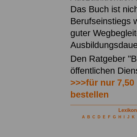
Das Buch ist nich
Berufseinstiegs w
guter Wegbegleit
Ausbildungsdaue
Den Ratgeber "Be
öffentlichen Die
>>>für nur 7,50
bestellen
Lexikon
A
B
C
D
E
F
G
H
I
J
K
.