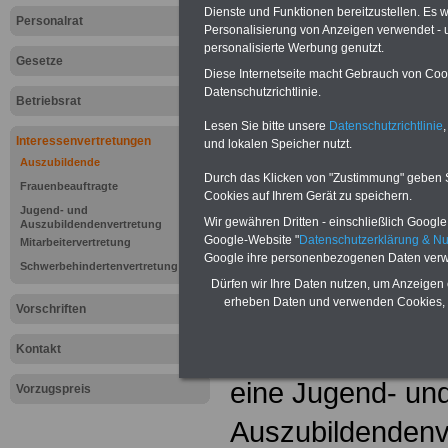
Dienste und Funktionen bereitzustellen. Es
Personalrat
Personalisierung von Anzeigen verwendet - un
personalisierte Werbung genutzt.
Gesetze
Diese Internetseite macht Gebrauch von Cooki
Datenschutzrichtlinie.
Betriebsrat
Lesen Sie bitte unsere
Datenschutzrichtlinie
,
Interessenvertretungen
und lokalen Speicher nutzt.
Auszubildende
Durch das Klicken von "Zustimmung" geben Sie
Frauenbeauftragte
Cookies auf Ihrem Gerät zu speichern.
Jugend- und
Lexikon "Jug
Wir gewähren Dritten - einschließlich Google -
Auszubildendenvertretung
Google-Website "
Datenschutzerklärung & N
Mitarbeitervertretung
Google ihre personenbezogenen Daten verw
Auszubildend
Schwerbehindertenvertretung
Dürfen wir Ihre Daten nutzen, um Anzeigen 
erheben Daten und verwenden Cookies, 
Auszubildende 
Vorschriften
wählen in Betrie
Kontakt
eine Jugend- un
Vorzugspreis
Auszubildendenve