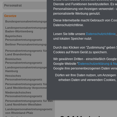
Dienste und Funktionen bereitzustellen. Es
Personalrat
Personalisierung von Anzeigen verwendet - un
personalisierte Werbung genutzt.
Gesetze
Diese Internetseite macht Gebrauch von Cooki
Bundespersonalvertretungsgesetz
Datenschutzrichtlinie.
Landespersonalvertretungsgesetz
Baden-Württemberg
Lesen Sie bitte unsere
Datenschutzrichtlinie
,
Bayerisches
und lokalen Speicher nutzt.
Personalvertretungsgesetz
Berliner Personalvertretungsgesetz
Durch das Klicken von "Zustimmung" geben Sie
Personalvertretungsgesetz für das
Cookies auf Ihrem Gerät zu speichern.
Land Brandenburg
Wir gewähren Dritten - einschließlich Google -
Bremisches
Personalvertretungsgesetz
Google-Website "
Datenschutzerklärung & N
Landespersonalvertretungsgesetz
Google ihre personenbezogenen Daten verw
Hamburg
Zur Übersicht d
Dürfen wir Ihre Daten nutzen, um Anzeigen 
Hessisches
Personalvertretungsgesetz
erheben Daten und verwenden Cookies, 
Mitbestimmung
Personalvertretungsgesetz für das
Land Mecklenburg-Vorpommern
Niedersächsisches
Schleswig-Hols
Personalvertretungsgesetz
Personalvertretungsgesetz für das
Land Nordrhein-Westfalen
Landespersonalvertretungsgesetz
von Rheinland-Pfalz