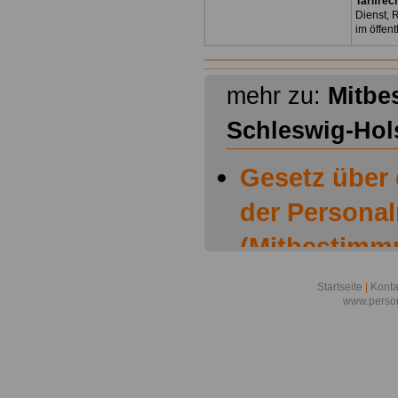
Tarifrec
Dienst, 
im öffen
mehr zu:
Mitbe
Schleswig-Hol
Gesetz über
der Personal
(Mitbestimm
Schleswig-Ho
Startseite
|
Konta
www.person
Mitbestimmu
Schleswig-Ho
H.): § 1 Bil