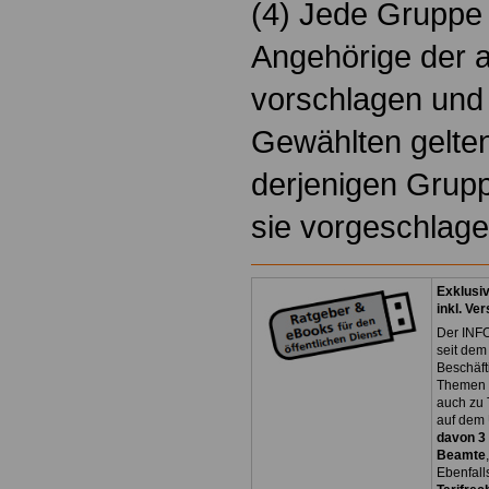
(4) Jede Gruppe
Angehörige der 
vorschlagen und
Gewählten gelten
derjenigen Grupp
sie vorgeschlage
Exklusi
inkl. Ve
Der INFO
seit dem
Beschäft
Themen 
auch zu
auf dem 
davon 3
Beamte
Ebenfall