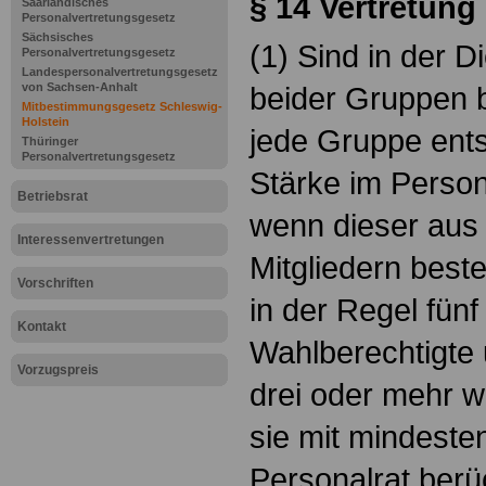
§ 14
Vertretung
Saarländisches
Personalvertretungsgesetz
Sächsisches
(1) Sind in der D
Personalvertretungsgesetz
Landespersonalvertretungsgesetz
von Sachsen-Anhalt
beider Gruppen b
Mitbestimmungsgesetz Schleswig-
Holstein
jede Gruppe ent
Thüringer
Personalvertretungsgesetz
Stärke im Persona
Betriebsrat
wenn dieser aus
Interessenvertretungen
Mitgliedern best
Vorschriften
in der Regel fün
Kontakt
Wahlberechtigte
Vorzugspreis
drei oder mehr w
sie mit mindeste
Personalrat berü