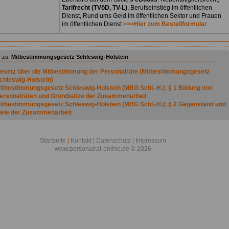
Tarifrecht (TVöD, TV-L)
, Berufseinstieg im öffentlichen
Dienst, Rund ums Geld im öffentlichen Sektor und Frauen
im öffentlichen Dienst
>>>Hier zum Bestellformular
 zu:
Mitbestimmungsgesetz Schleswig-Holstein
esetz über die Mitbestimmung der Personalräte (Mitbestimmungsgesetz
chleswig-Holstein)
itbestimmungsgesetz Schleswig-Holstein (MBG Schl.-H.): § 1 Bildung von
ersonalräten und Grundsätze der Zusammenarbeit
itbestimmungsgesetz Schleswig-Holstein (MBG Schl.-H.): § 2 Gegenstand und
iele der Zusammenarbeit
itbestimmungsgesetz Schleswig-Holstein (MBG Schl.-H.): § 3 Beschäftigte
itbestimmungsgesetz Schleswig-Holstein (MBG Schl.-H.): § 4 Beamtinnen und
eamte
Startseite
|
Kontakt
|
Datenschutz
|
Impressum
itbestimmungsgesetz Schleswig-Holstein (MBG Schl.-H.): § 5
www.personalrat-online.de © 2026
rbeitnehmerinnen und Arbeitnehmer
itbestimmungsgesetz Schleswig-Holstein (MBG Schl.-H.): § 6 aufgehoben
itbestimmungsgesetz Schleswig-Holstein (MBG Schl.-H.): § 7 Gruppe
itbestimmungsgesetz Schleswig-Holstein (MBG Schl.-H.): § 8 Dienststellen
itbestimmungsgesetz Schleswig-Holstein (MBG Schl.-H.): § 9 Schweigepflicht
itbestimmungsgesetz Schleswig-Holstein (MBG Schl.-H.): § 10 Wahl von
ersonalräten
itbestimmungsgesetz Schleswig-Holstein (MBG Schl.-H.): § 11 Wahlrecht
itbestimmungsgesetz Schleswig-Holstein (MBG Schl.-H.): § 12 Wählbarkeit
itbestimmungsgesetz Schleswig-Holstein (MBG Schl.-H.): § 13 Anzahl der