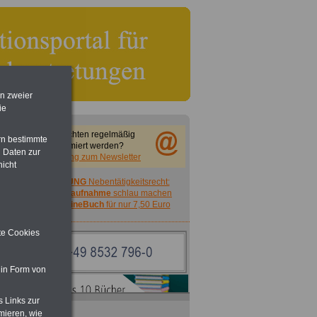
en zweier
ie
Sie möchten regelmäßig
rn bestimmte
informiert werden?
 Daten zur
Anmeldung zum Newsletter
nicht
ACHTUNG
Nebentätigkeitsrecht:
vor Jobaufnahme
schlau machen
>>>
OnlineBuch
für nur 7,50 Euro
ite Cookies
 in Form von
s Links zur
mieren, wie