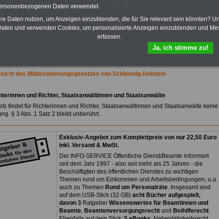
Praktikantenentgelten und
personenbezogenen Daten verwendet.
Bezüge für Studierende von
Bund, Länder und Kommunen.
hre Daten nutzen, um Anzeigen einzublenden, die für Sie relevant sein könnten? U
aten und verwenden Cookies, um personalisierte Anzeigen einzublenden und Me
>>>
Hier zur Bestellung des
erfassen.
eBooks Tarifrecht
Ja, ich stimme zu!
rsicht des Mitbestimmungsgesetzes von Schleswig-Holstein
hterinnen und Richter, Staatsanwältinnen und Staatsanwälte
tz findet für Richterinnen und Richter, Staatsanwältinnen und Staatsanwälte keine
g. § 3 Abs. 1 Satz 2 bleibt unberührt.
Exklusiv-Angebot zum Komplettpreis von nur 22,50 Euro
inkl. Versand & MwSt.
Der INFO-SERVICE Öffentliche Dienst/Beamte informiert
seit dem Jahr 1997 - also seit mehr als 25 Jahren - die
Beschäftigten des öffentlichen Dienstes zu wichtigen
Themen rund um Einkommen und Arbeitsbedingungen, u.a.
auch zu Themen
Rund um Personalräte
. Insgesamt sind
auf dem USB-Stick (32 GB)
acht Bücher aufgespielt,
davon 3
Ratgeber
Wissenswertes für Beamtinnen und
Beamte
,
Beamtenversorgungsrecht
und
Beihilferecht
.
Ebenfalls auf dem Stick:
5 eBooks
: Nebentätigkeitsrecht,