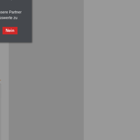
nsere Partner
ACHTUNG
Nebentätigkeitsrecht:
sswerte zu
vor Jobaufnahme
schlau machen
>>>
OnlineBuch
für nur 7,50 Euro
Nein