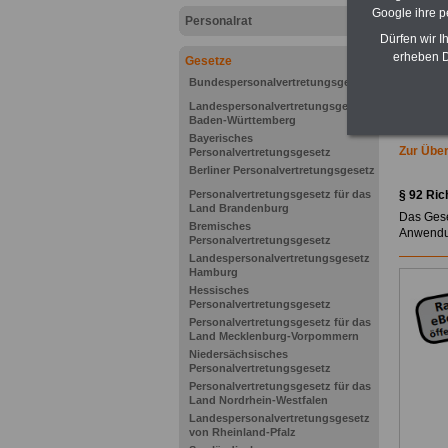
Google ihre 
Personalrat
Dürfen wir I
erheben D
Gesetze
Bundespersonalvertretungsgesetz
Landespersonalvertretungsgesetz
Baden-Württemberg
Bayerisches
Zur Übe
Personalvertretungsgesetz
Berliner Personalvertretungsgesetz
Personalvertretungsgesetz für das
§ 92
Ric
Land Brandenburg
Das Gese
Bremisches
Anwendun
Personalvertretungsgesetz
Landespersonalvertretungsgesetz
Hamburg
Hessisches
Personalvertretungsgesetz
Personalvertretungsgesetz für das
Land Mecklenburg-Vorpommern
Niedersächsisches
Personalvertretungsgesetz
Personalvertretungsgesetz für das
Land Nordrhein-Westfalen
Landespersonalvertretungsgesetz
von Rheinland-Pfalz