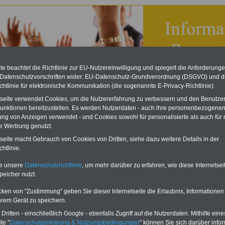
e beachtet die Richtlinie zur EU-Nutzereinwilligung und spiegelt die Anforderung
 Datenschutzvorschriften wider: EU-Datenschutz-Grundverordnung (DSGVO) und d
chtlinie für elektronische Kommunikation (die sogenannte E-Privacy-Richtlinie).
tseite verwendet Cookies, um die Nutzererfahrung zu verbessern und den Benutze
unktionen bereitzustellen. Es werden Nutzerdaten - auch ihre personenbezogenen
ung von Anzeigen verwendet - und Cookies sowohl für personalisierte als auch für 
te Werbung genutzt.
timmungsgesetz Schleswig-Holstein (MBG Schl.-H.): § 92
tseite macht Gebrauch von Cookies von Dritten, siehe dazu weitere Details in der
rinnen und Richter, Staatsanwältinnen und Staatsanwälte
htlinie.
eBook zum Tarifrecht
te unsere
Datenschutzrichtlinie
, um mehr darüber zu erfahren, wie diese Internetse
ÖD neu aufgelegt
peicher nutzt.
Das beliebte eBook wurde im
Oktober 2025 neu aufgelegt. Mit
cken von "Zustimmung" geben Sie dieser Internetseite die Erlaubnis, Informationen
allen Entgelttabellen für
hrem Gerät zu speichern.
Beschäftigte - TVöD und TV-L -
sowie den
ritten - einschließlich Google - ebenfalls Zugriff auf die Nutzerdaten. Mithilfe eine
Auszubildendenvergütungen,
te "
Datenschutzerklärung & Nutzungsbedingungen
" können Sie sich darüber infor