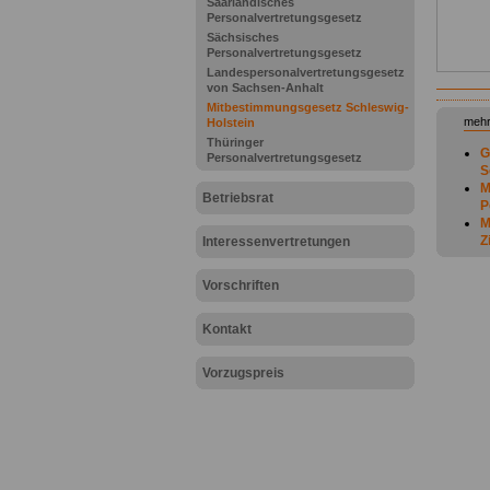
Saarländisches
Personalvertretungsgesetz
Sächsisches
Personalvertretungsgesetz
Landespersonalvertretungsgesetz
von Sachsen-Anhalt
Mitbestimmungsgesetz Schleswig-
mehr
Holstein
Thüringer
G
Personalvertretungsgesetz
S
M
Betriebsrat
P
M
Z
Interessenvertretungen
M
M
Vorschriften
B
M
A
Kontakt
M
M
Vorzugspreis
M
M
M
P
M
M
M