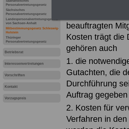
(1) Die durch die
Saarländisches
Personalvertretungsgesetz
Sächsisches
Personalrates od
Personalvertretungsgesetz
Landespersonalvertretungsgesetz
beauftragten Mit
von Sachsen-Anhalt
Mitbestimmungsgesetz Schleswig-
Holstein
Kosten trägt die 
Thüringer
Personalvertretungsgesetz
gehören auch
Betriebsrat
1. die notwendig
Interessenvertretungen
Gutachten, die d
Vorschriften
Durchführung sei
Kontakt
Auftrag gegeben 
Vorzugspreis
2. Kosten für ver
Verfahren in den