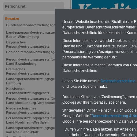
Personalrat
Gesetze
Unsere Website beachtet die Richtlinie zur 
Bundespersonalvertretungsgesetz
europäischer Datenschutzvorschriften wide
Landespersonalvertretungsgesetz
Datenschutzrichtlinie für elektronische Komm
Baden-Württemberg
Diese Internetseite verwendet Cookies, um 
Bayerisches
Dienste und Funktionen bereitzustellen. Es
Personalvertretungsgesetz
Personalisierung von Anzeigen verwendet - un
Berliner Personalvertretungsgesetz
personalisierte Werbung genutzt.
Personalvertretungsgesetz für das
Land Brandenburg
Diese Internetseite macht Gebrauch von Cooki
Bremisches
Datenschutzrichtlinie.
Zur Übersicht d
Personalvertretungsgesetz
Landespersonalvertretungsgesetz
Lesen Sie bitte unsere
Datenschutzrichtlinie
,
Hamburg
Mitbestimmung
und lokalen Speicher nutzt.
Hessisches
Personalvertretungsgesetz
Schleswig-Hols
Durch das Klicken von "Zustimmung" geben Sie
Personalvertretungsgesetz für das
Cookies auf Ihrem Gerät zu speichern.
Land Mecklenburg-Vorpommern
Niedersächsisches
Wir gewähren Dritten - einschließlich Google -
Personalvertretungsgesetz
Google-Website "
Datenschutzerklärung & N
Personalvertretungsgesetz für das
Google ihre personenbezogenen Daten verw
Land Nordrhein-Westfalen
§ 34
Kosten
Landespersonalvertretungsgesetz
Dürfen wir Ihre Daten nutzen, um Anzeigen 
von Rheinland-Pfalz
erheben Daten und verwenden Cookies, 