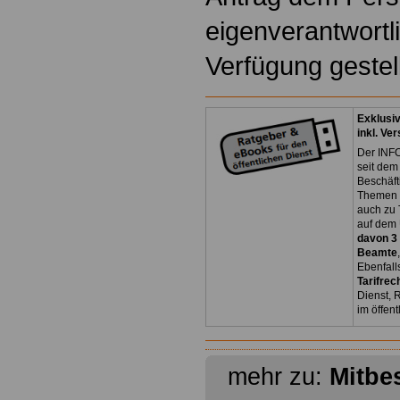
eigenverantwortl
Verfügung gestel
Exklusi
inkl. Ve
Der INFO
seit dem
Beschäft
Themen 
auch zu
auf dem 
davon 3
Beamte
Ebenfall
Tarifrec
Dienst, 
im öffen
mehr zu:
Mitbe