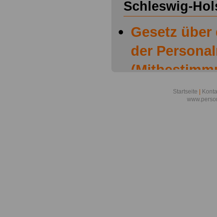
Schleswig-Hol
Gesetz über
der Personal
(Mitbestimm
Schleswig-Ho
Startseite
|
Konta
www.person
Mitbestimmu
Schleswig-Ho
H.): § 1 Bil
Personalrät
der Zusamme
Mitbestimmu