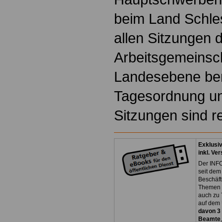
beim Land Schle
allen Sitzungen 
Arbeitsgemeinsc
Landesebene ber
Tagesordnung un
Sitzungen sind re
Exklusi
inkl. Ve
Der INFO
seit dem
Beschäft
Themen 
auch zu
auf dem 
davon 3
Beamte