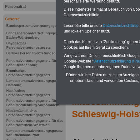
personalisierte Werbung genutzt.
Personalrat
Diese Internetseite macht Gebrauch von Cooki
Datenschutzrichtlinie.
Gesetze
Lesen Sie bitte unsere
Datenschutzrichtlinie
,
Bundespersonalvertretungsgesetz
und lokalen Speicher nutzt.
Landespersonalvertretungsgesetz
Baden-Württemberg
Durch das Klicken von "Zustimmung" geben Sie
Bayerisches
Cookies auf Ihrem Gerät zu speichern.
Personalvertretungsgesetz
Berliner Personalvertretungsgesetz
Wir gewähren Dritten - einschließlich Google -
Personalvertretungsgesetz für das
Google-Website "
Datenschutzerklärung & N
Land Brandenburg
Google ihre personenbezogenen Daten verw
Bremisches
Dürfen wir Ihre Daten nutzen, um Anzeigen 
Personalvertretungsgesetz
erheben Daten und verwenden Cookies, 
Landespersonalvertretungsgesetz
Hamburg
Zur Übersicht d
Hessisches
Personalvertretungsgesetz
Mitbestimmung
Personalvertretungsgesetz für das
Land Mecklenburg-Vorpommern
Niedersächsisches
Schleswig-Hols
Personalvertretungsgesetz
Personalvertretungsgesetz für das
Land Nordrhein-Westfalen
Landespersonalvertretungsgesetz
von Rheinland-Pfalz