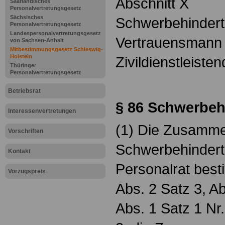
Abschnitt X
Saarländisches
Personalvertretungsgesetz
Sächsisches
Schwerbehindert
Personalvertretungsgesetz
Landespersonalvertretungsgesetz
Vertrauensmann
von Sachsen-Anhalt
Mitbestimmungsgesetz Schleswig-
Holstein
Zivildienstleiste
Thüringer
Personalvertretungsgesetz
Betriebsrat
§ 86
Schwerbehi
Interessenvertretungen
(1) Die Zusamme
Vorschriften
Schwerbehindert
Kontakt
Personalrat best
Vorzugspreis
Abs. 2 Satz 3, Ab
Abs. 1 Satz 1 Nr