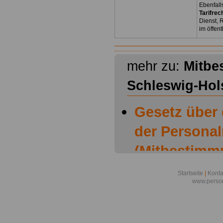
Ebenfall
Tarifrec
Dienst, 
im öffen
mehr zu:
Mitbe
Schleswig-Hol
Gesetz über
der Personal
(Mitbestimm
Schleswig-Ho
Startseite
|
Konta
www.person
Mitbestimmu
Schleswig-Ho