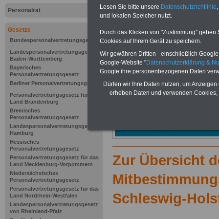
Lesen Sie bitte unsere
Datenschutzrichtlinie
,
Personalrat
und lokalen Speicher nutzt.
Gesetze
Durch das Klicken von "Zustimmung" geben Sie
Bundespersonalvertretungsgesetz
Cookies auf Ihrem Gerät zu speichern.
Landespersonalvertretungsgesetz
Wir gewähren Dritten - einschließlich Google -
Baden-Württemberg
Google-Website "
Datenschutzerklärung & N
Bayerisches
Google ihre personenbezogenen Daten verw
Personalvertretungsgesetz
Berliner Personalvertretungsgesetz
Dürfen wir Ihre Daten nutzen, um Anzeigen 
erheben Daten und verwenden Cookies, 
Personalvertretungsgesetz für das
Land Brandenburg
Bremisches
Personalvertretungsgesetz
Landespersonalvertretungsgesetz
Hamburg
Hessisches
Personalvertretungsgesetz
Zur Übersicht d
Personalvertretungsgesetz für das
Land Mecklenburg-Vorpommern
Niedersächsisches
Mitbestimmung
Personalvertretungsgesetz
Personalvertretungsgesetz für das
Schleswig-Hols
Land Nordrhein-Westfalen
Landespersonalvertretungsgesetz
von Rheinland-Pfalz