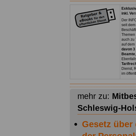
Exklusi
inkl. Ve
Der INFO
seit dem
Beschäft
Themen 
auch zu
auf dem 
davon 3
Beamte
Ebenfall
Tarifrec
Dienst, 
im öffen
mehr zu:
Mitbe
Schleswig-Hol
Gesetz über
der Personal