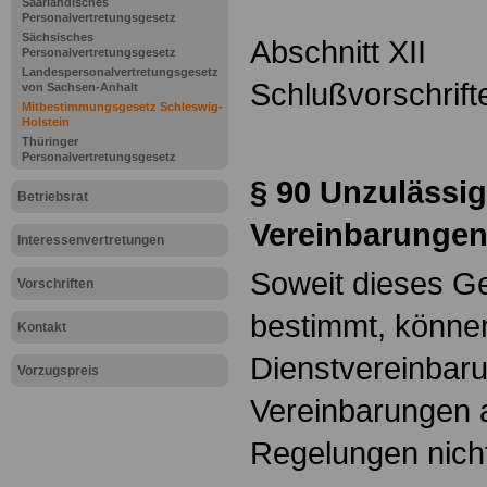
Saarländisches
Personalvertretungsgesetz
Sächsisches
Abschnitt XII
Personalvertretungsgesetz
Landespersonalvertretungsgesetz
Schlußvorschrift
von Sachsen-Anhalt
Mitbestimmungsgesetz Schleswig-
Holstein
Thüringer
Personalvertretungsgesetz
§ 90
Unzulässig
Betriebsrat
Vereinbarunge
Interessenvertretungen
Soweit dieses Ge
Vorschriften
bestimmt, können
Kontakt
Dienstvereinbar
Vorzugspreis
Vereinbarungen
Regelungen nicht