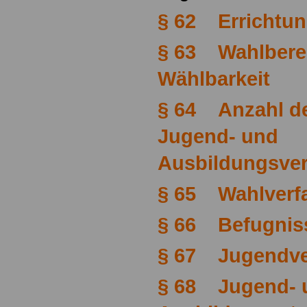
§ 62 Errichtu
§ 63 Wahlbere
Wählbarkeit
§ 64 Anzahl der
Jugend- und
Ausbildungsver
§ 65 Wahlverf
§ 66 Befugniss
§ 67 Jugendv
§ 68 Jugend- 