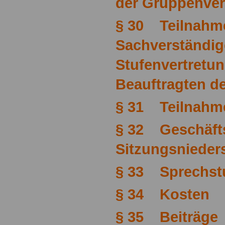
der Gruppenver
§ 30 Teilnahm
Sachverständige
Stufenvertretu
Beauftragten d
§ 31 Teilnahme
§ 32 Geschäft
Sitzungsnieders
§ 33 Sprechst
§ 34 Kosten
§ 35 Beiträge