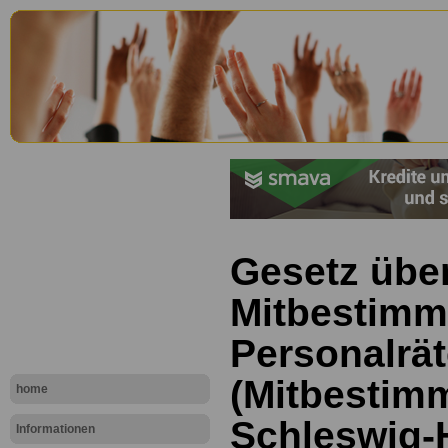
Gesetz über
Mitbestimm
Personalrä
(Mitbestim
home
Schleswig-H
Informationen