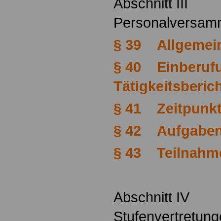
Abschnitt III
Personalversam
§ 39 Allgemei
§ 40 Einberuf
Tätigkeitsberic
§ 41 Zeitpunk
§ 42 Aufgabe
§ 43 Teilnahme
Abschnitt IV
Stufenvertretung