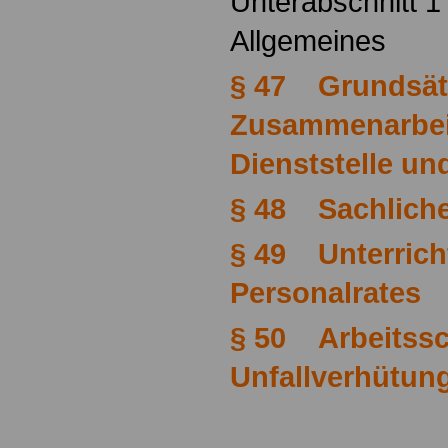
Unterabschnitt 1
Allgemeines
§ 47 Grundsät
Zusammenarbei
Dienststelle un
§ 48 Sachlich
§ 49 Unterrich
Personalrates
§ 50 Arbeitss
Unfallverhütun