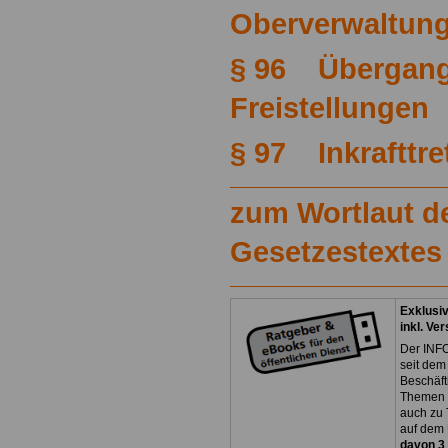
Oberverwaltung
§ 96 Übergang
Freistellungen
§ 97 Inkrafttre
zum Wortlaut de
Gesetzestextes
Exklusi
inkl. Ve
Der INFO
seit dem
Beschäft
Themen 
auch zu
auf dem 
davon 3