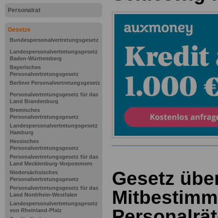
Personalrat
Gesetze
Bundespersonalvertretungsgesetz
Landespersonalvertretungsgesetz
Baden-Württemberg
Bayerisches
Personalvertretungsgesetz
Berliner Personalvertretungsgesetz
Personalvertretungsgesetz für das
Land Brandenburg
Bremisches
Personalvertretungsgesetz
Landespersonalvertretungsgesetz
Hamburg
Hessisches
Personalvertretungsgesetz
Personalvertretungsgesetz für das
Land Mecklenburg-Vorpommern
Gesetz über
Niedersächsisches
Personalvertretungsgesetz
Personalvertretungsgesetz für das
Mitbestimm
Land Nordrhein-Westfalen
Landespersonalvertretungsgesetz
Personalrä
von Rheinland-Pfalz