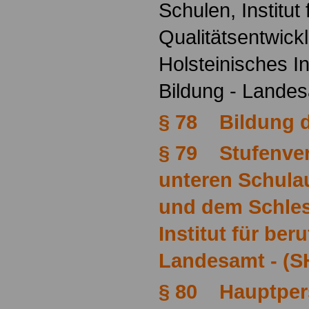
Schulen, Institut 
Qualitätsentwick
Holsteinisches Ins
Bildung - Lande
§ 78 Bildung d
§ 79 Stufenver
unteren Schula
und dem Schles
Institut für ber
Landesamt - (S
§ 80 Hauptper