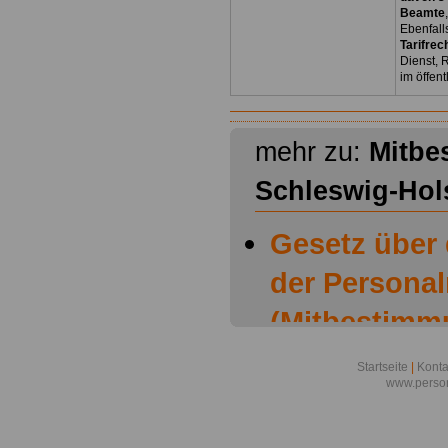
Beamte
Ebenfall
Tarifrec
Dienst, 
im öffen
mehr zu:
Mitbe
Schleswig-Hol
Gesetz über
der Personal
(Mitbestimm
Schleswig-Ho
Startseite
|
Konta
www.person
Mitbestimmu
Schleswig-Ho