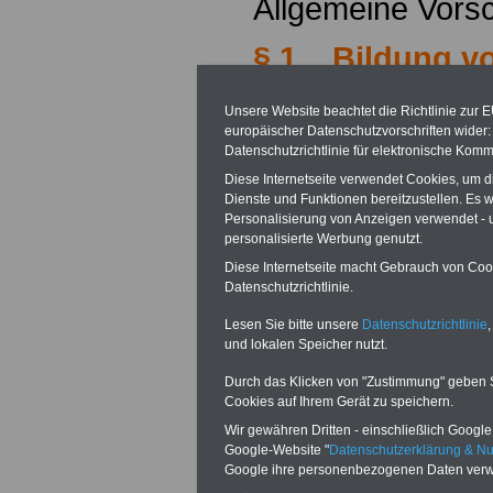
Allgemeine Vorsc
§ 1 Bildung vo
und Grundsätze
Unsere Website beachtet die Richtlinie zur 
europäischer Datenschutzvorschriften wide
Zusammenarbei
Datenschutzrichtlinie für elektronische Komm
Diese Internetseite verwendet Cookies, um 
§ 2 Gegenstand
Dienste und Funktionen bereitzustellen. Es
Personalisierung von Anzeigen verwendet - un
Zusammenarbei
personalisierte Werbung genutzt.
Diese Internetseite macht Gebrauch von Cooki
§ 3 Beschäftig
Datenschutzrichtlinie.
Lesen Sie bitte unsere
Datenschutzrichtlinie
,
§ 4 Beamtinne
und lokalen Speicher nutzt.
§ 5 Arbeitneh
Durch das Klicken von "Zustimmung" geben Sie
Cookies auf Ihrem Gerät zu speichern.
Arbeitnehmer
Wir gewähren Dritten - einschließlich Google -
Google-Website "
Datenschutzerklärung & N
§ 6 (gestrichen
Google ihre personenbezogenen Daten verw