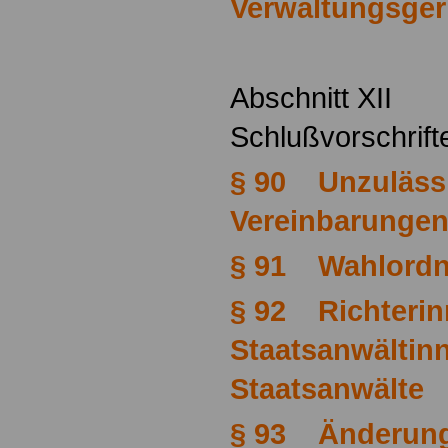
Verwaltungsger
Abschnitt XII
Schlußvorschrift
§ 90 Unzulässi
Vereinbarunge
§ 91 Wahlord
§ 92 Richterin
Staatsanwältin
Staatsanwälte
§ 93 Änderung