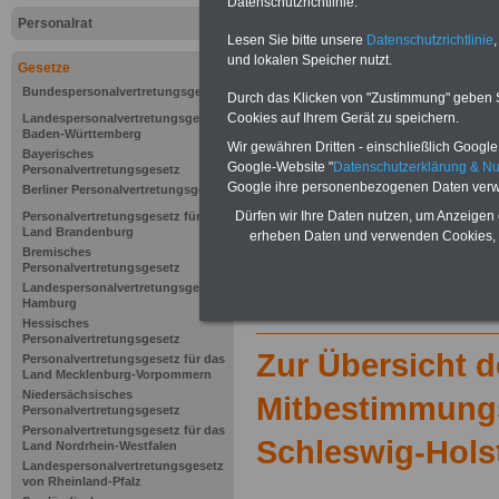
Datenschutzrichtlinie.
Personalrat
Lesen Sie bitte unsere
Datenschutzrichtlinie
,
und lokalen Speicher nutzt.
Gesetze
Bundespersonalvertretungsgesetz
Durch das Klicken von "Zustimmung" geben Sie
Cookies auf Ihrem Gerät zu speichern.
Landespersonalvertretungsgesetz
Baden-Württemberg
Wir gewähren Dritten - einschließlich Google -
Bayerisches
Google-Website "
Datenschutzerklärung & N
Personalvertretungsgesetz
Google ihre personenbezogenen Daten verw
Berliner Personalvertretungsgesetz
Dürfen wir Ihre Daten nutzen, um Anzeigen 
Personalvertretungsgesetz für das
Land Brandenburg
erheben Daten und verwenden Cookies, 
Bremisches
Personalvertretungsgesetz
Landespersonalvertretungsgesetz
Hamburg
Hessisches
Personalvertretungsgesetz
Zur Übersicht d
Personalvertretungsgesetz für das
Land Mecklenburg-Vorpommern
Niedersächsisches
Mitbestimmung
Personalvertretungsgesetz
Personalvertretungsgesetz für das
Schleswig-Hols
Land Nordrhein-Westfalen
Landespersonalvertretungsgesetz
von Rheinland-Pfalz