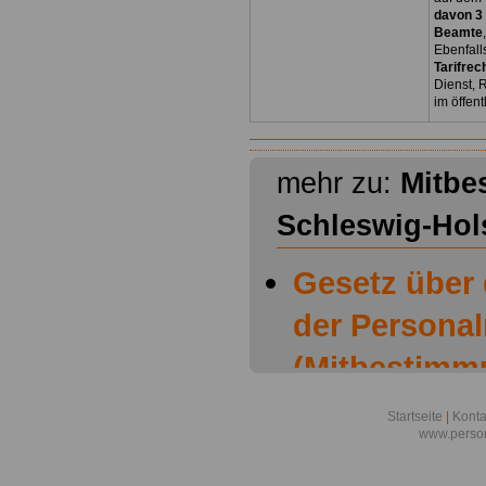
davon 3
Beamte
Ebenfall
Tarifrec
Dienst, 
im öffen
mehr zu:
Mitbe
Schleswig-Hol
Gesetz über
der Personal
(Mitbestimm
Schleswig-Ho
Startseite
|
Konta
www.person
Mitbestimmu