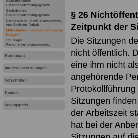
Saarländisches
Personalvertretungsgesetz
Sächsisches
§ 26
Nichtöffent
Personalvertretungsgesetz
Landespersonalvertretungsgesetz
Zeitpunkt der S
von Sachsen-Anhalt
Mitbestimmungsgesetz Schleswig-
Holstein
Die Sitzungen de
Thüringer
Personalvertretungsgesetz
nicht öffentlich.
Betriebsrat
eine ihm nicht al
Interessenvertretungen
angehörende Per
Vorschriften
Protokollführung
Kontakt
Sitzungen finden
Vorzugspreis
der Arbeitszeit s
hat bei der Anb
Sitzungen auf die