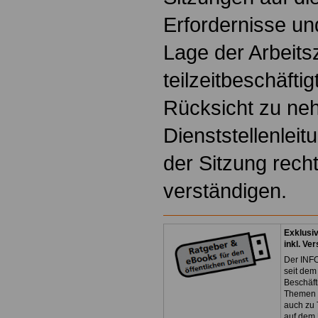
Erfordernisse un
Lage der Arbeits
teilzeitbeschäfti
Rücksicht zu ne
Dienststellenleit
der Sitzung recht
verständigen.
Exklusi
inkl. Ve
Der INFO
seit dem
Beschäft
Themen 
auch zu
auf dem 