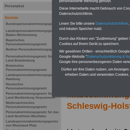
personalisierte Werbung genutzt.
Personalrat
Diese Internetseite macht Gebrauch von Cooki
Datenschutzrichtlinie.
Gesetze
Lesen Sie bitte unsere
Datenschutzrichtlinie
,
Bundespersonalvertretungsgesetz
und lokalen Speicher nutzt.
Landespersonalvertretungsgesetz
Baden-Württemberg
Durch das Klicken von "Zustimmung" geben Sie
Bayerisches
Cookies auf Ihrem Gerät zu speichern.
Personalvertretungsgesetz
Berliner Personalvertretungsgesetz
Wir gewähren Dritten - einschließlich Google -
Google-Website "
Datenschutzerklärung & N
Personalvertretungsgesetz für das
Land Brandenburg
Google ihre personenbezogenen Daten verw
Bremisches
Dürfen wir Ihre Daten nutzen, um Anzeigen 
Personalvertretungsgesetz
erheben Daten und verwenden Cookies, 
Landespersonalvertretungsgesetz
Hamburg
Zur Übersicht d
Hessisches
Personalvertretungsgesetz
Mitbestimmung
Personalvertretungsgesetz für das
Land Mecklenburg-Vorpommern
Niedersächsisches
Schleswig-Hols
Personalvertretungsgesetz
Personalvertretungsgesetz für das
Land Nordrhein-Westfalen
Landespersonalvertretungsgesetz
von Rheinland-Pfalz