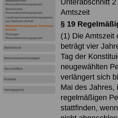
Unterabschnitt 2
Saarländisches
Personalvertretungsgesetz
Sächsisches
Amtszeit
Personalvertretungsgesetz
Landespersonalvertretungsgesetz
von Sachsen-Anhalt
§ 19
Regelmäßi
Mitbestimmungsgesetz Schleswig-
Holstein
(1) Die Amtszeit
Thüringer
Personalvertretungsgesetz
beträgt vier Jahr
Betriebsrat
Tag der Konstitu
Interessenvertretungen
neugewählten Pe
Vorschriften
verlängert sich 
Kontakt
Mai des Jahres, 
Vorzugspreis
regelmäßigen Pe
stattfinden, wen
nicht abgeschlos