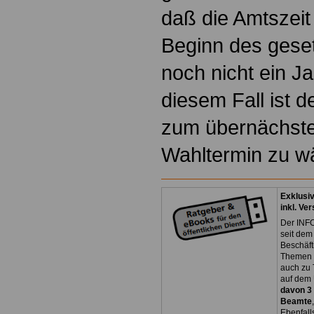
daß die Amtszeit
Beginn des gese
noch nicht ein Ja
diesem Fall ist d
zum übernächste
Wahltermin zu w
Exklusi
inkl. Ve
Der INFO
seit dem
Beschäft
Themen 
auch zu
auf dem 
davon 3
Beamte
Ebenfall