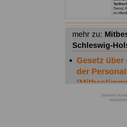
Tarifrec
Dienst, 
im öffen
mehr zu:
Mitbe
Schleswig-Hol
Gesetz über
der Personal
(Mitbestimm
Schleswig-Ho
Startseite
|
Konta
www.person
Mitbestimmu
Schleswig-Ho
H.): § 1 Bil