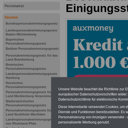
Einigungsst
Personalrat
Gesetze
Bundespersonalvertretungsgesetz
Landespersonalvertretungsgesetz
Baden-Württemberg
Bayerisches
Personalvertretungsgesetz
Berliner Personalvertretungsgesetz
Personalvertretungsgesetz für das
Land Brandenburg
Bremisches
Personalvertretungsgesetz
Landespersonalvertretungsgesetz
Hamburg
Hessisches
Personalvertretungsgesetz
Unsere Website beachtet die Richtlinie zur 
Personalvertretungsgesetz für das
europäischer Datenschutzvorschriften wide
Land Mecklenburg-Vorpommern
Datenschutzrichtlinie für elektronische Komm
Niedersächsisches
Zur Übersicht d
Personalvertretungsgesetz
Diese Internetseite verwendet Cookies, um 
Personalvertretungsgesetz für das
Dienste und Funktionen bereitzustellen. Es
Mitbestimmung
Land Nordrhein-Westfalen
Personalisierung von Anzeigen verwendet - un
Landespersonalvertretungsgesetz
personalisierte Werbung genutzt.
von Rheinland-Pfalz
Schleswig-Hols