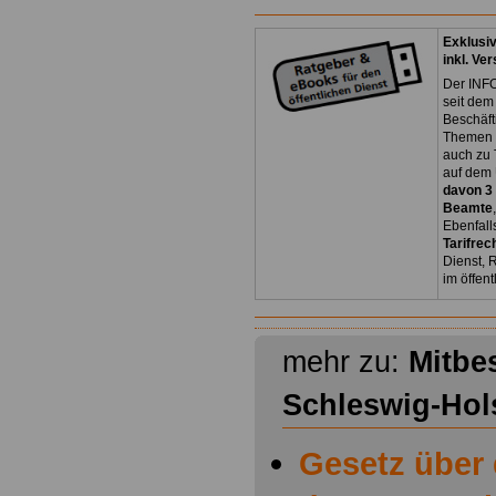
Exklusi
inkl. Ve
Der INFO
seit dem
Beschäft
Themen 
auch zu
auf dem 
davon 3
Beamte
Ebenfall
Tarifrec
Dienst, 
im öffen
mehr zu:
Mitbe
Schleswig-Hol
Gesetz über