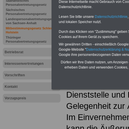
Saarländisches
Diese Internetseite macht Gebrauch von Cooki
Personalvertretungsgesetz
Datenschutzrichtlinie.
Sächsisches
Personalvertretungsgesetz
Lesen Sie bitte unsere
Datenschutzrichtlinie
,
Landespersonalvertretungsgesetz
und lokalen Speicher nutzt.
§ 54
Verhandlu
von Sachsen-Anhalt
Mitbestimmungsgesetz Schleswig-
Durch das Klicken von "Zustimmung" geben Sie
Holstein
Beschlußfassu
Cookies auf Ihrem Gerät zu speichern.
Thüringer
Personalvertretungsgesetz
Wir gewähren Dritten - einschließlich Google -
Einigungsstelle
Google-Website "
Datenschutzerklärung & N
Betriebsrat
Google ihre personenbezogenen Daten verw
(1) Die Verhandl
Dürfen wir Ihre Daten nutzen, um Anzeigen 
Interessenvertretungen
erheben Daten und verwenden Cookies, 
Einigungsstelle is
Vorschriften
nach § 52 Abs. 5 
Kontakt
Dienststelle und 
Vorzugspreis
Gelegenheit zur
Im Einvernehmen 
kann die Äußerung