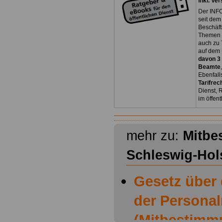
inkl. Ve
Der INFO
seit dem
Beschäft
Themen 
auch zu
auf dem 
davon 3
Beamte
Ebenfall
Tarifrec
Dienst, 
im öffen
mehr zu:
Mitbe
Schleswig-Hol
Gesetz über
der Personal
(Mitbestimm