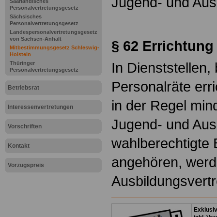
Jugend- und Aus
Saarländisches
Personalvertretungsgesetz
Sächsisches
Personalvertretungsgesetz
Landespersonalvertretungsgesetz
von Sachsen-Anhalt
§ 62
Errichtung
Mitbestimmungsgesetz Schleswig-
Holstein
In Dienststellen,
Thüringer
Personalvertretungsgesetz
Personalräte err
Betriebsrat
in der Regel min
Interessenvertretungen
Jugend- und Aus
Vorschriften
wahlberechtigte 
Kontakt
angehören, werd
Vorzugspreis
Ausbildungsvertr
Exklusi