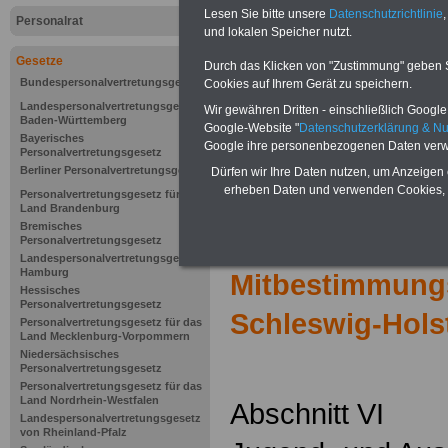
Lesen Sie bitte unsere
Datenschutzrichtlinie
,
Personalrat
und lokalen Speicher nutzt.
Gesetze
Durch das Klicken von "Zustimmung" geben Sie
Bundespersonalvertretungsgesetz
Cookies auf Ihrem Gerät zu speichern.
Landespersonalvertretungsgesetz
Wir gewähren Dritten - einschließlich Google -
Baden-Württemberg
Google-Website "
Datenschutzerklärung & N
Bayerisches
Google ihre personenbezogenen Daten verw
Personalvertretungsgesetz
Berliner Personalvertretungsgesetz
Dürfen wir Ihre Daten nutzen, um Anzeigen 
erheben Daten und verwenden Cookies, 
Personalvertretungsgesetz für das
Land Brandenburg
Bremisches
Zur Übersicht d
Personalvertretungsgesetz
Landespersonalvertretungsgesetz
Hamburg
Mitbestimmung
Hessisches
Personalvertretungsgesetz
Schleswig-Hols
Personalvertretungsgesetz für das
Land Mecklenburg-Vorpommern
Niedersächsisches
Personalvertretungsgesetz
Personalvertretungsgesetz für das
Land Nordrhein-Westfalen
Abschnitt VI
Landespersonalvertretungsgesetz
von Rheinland-Pfalz