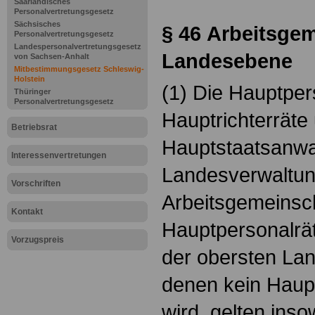
Saarländisches
Personalvertretungsgesetz
Sächsisches
§ 46
Arbeitsgem
Personalvertretungsgesetz
Landespersonalvertretungsgesetz
Landesebene
von Sachsen-Anhalt
Mitbestimmungsgesetz Schleswig-
Holstein
(1) Die Hauptper
Thüringer
Personalvertretungsgesetz
Hauptrichterräte
Betriebsrat
Hauptstaatsanwal
Interessenvertretungen
Landesverwaltung
Vorschriften
Arbeitsgemeinsch
Kontakt
Hauptpersonalrät
Vorzugspreis
der obersten La
denen kein Haupt
wird, gelten inso