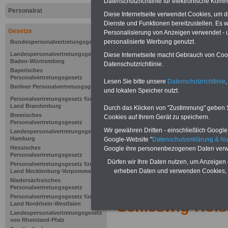
Datenschutzrichtlinie für elektronische Komm
Personalrat
Diese Internetseite verwendet Cookies, um 
Dienste und Funktionen bereitzustellen. Es
Gesetze
Personalisierung von Anzeigen verwendet - un
personalisierte Werbung genutzt.
Bundespersonalvertretungsgesetz
Landespersonalvertretungsgesetz
Diese Internetseite macht Gebrauch von Cooki
Baden-Württemberg
Datenschutzrichtlinie.
Bayerisches
Personalvertretungsgesetz
Lesen Sie bitte unsere
Datenschutzrichtlinie
,
Berliner Personalvertretungsgesetz
und lokalen Speicher nutzt.
Personalvertretungsgesetz für das
Land Brandenburg
Durch das Klicken von "Zustimmung" geben Sie
Bremisches
Cookies auf Ihrem Gerät zu speichern.
Personalvertretungsgesetz
Wir gewähren Dritten - einschließlich Google -
Landespersonalvertretungsgesetz
Hamburg
Google-Website "
Datenschutzerklärung & N
Hessisches
Google ihre personenbezogenen Daten verw
Personalvertretungsgesetz
Zur Übersicht d
Dürfen wir Ihre Daten nutzen, um Anzeigen 
Personalvertretungsgesetz für das
erheben Daten und verwenden Cookies, 
Land Mecklenburg-Vorpommern
Niedersächsisches
Mitbestimmung
Personalvertretungsgesetz
Personalvertretungsgesetz für das
Schleswig-Hols
Land Nordrhein-Westfalen
Landespersonalvertretungsgesetz
von Rheinland-Pfalz