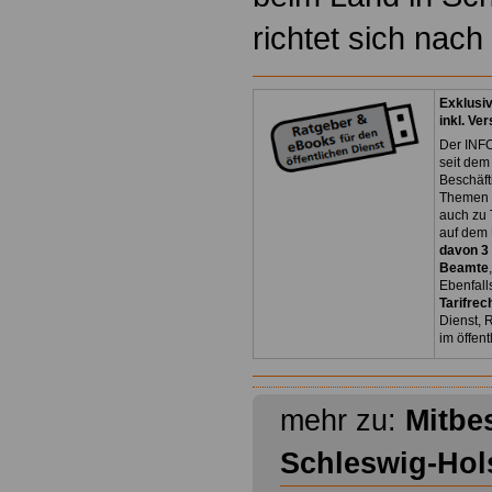
richtet sich nach
Exklusi
inkl. Ve
Der INFO
seit dem
Beschäft
Themen 
auch zu
auf dem 
davon 3
Beamte
Ebenfall
Tarifrec
Dienst, 
im öffen
mehr zu:
Mitbe
Schleswig-Hol