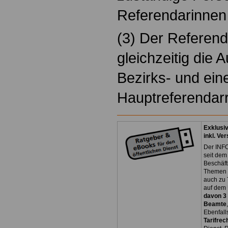
Referendarinnen
(3) Der Referend
gleichzeitig die 
Bezirks- und ein
Hauptreferendarr
Exklusi
inkl. Ve
Der INFO
seit dem
Beschäft
Themen 
auch zu
auf dem 
davon 3
Beamte
Ebenfall
Tarifrec