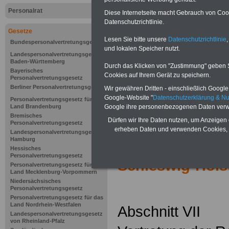
Personalrat
Diese Internetseite macht Gebrauch von Cooki
Datenschutzrichtlinie.
Gesetze
Lesen Sie bitte unsere
Datenschutzrichtlinie
,
Bundespersonalvertretungsgesetz
und lokalen Speicher nutzt.
Landespersonalvertretungsgesetz
Baden-Württemberg
Durch das Klicken von "Zustimmung" geben Sie
Bayerisches
Cookies auf Ihrem Gerät zu speichern.
Personalvertretungsgesetz
Berliner Personalvertretungsgesetz
Wir gewähren Dritten - einschließlich Google -
Google-Website "
Datenschutzerklärung & N
Personalvertretungsgesetz für das
Land Brandenburg
Google ihre personenbezogenen Daten verw
Bremisches
Dürfen wir Ihre Daten nutzen, um Anzeigen 
Zur Übersicht d
Personalvertretungsgesetz
erheben Daten und verwenden Cookies, 
Landespersonalvertretungsgesetz
Hamburg
Mitbestimmung
Hessisches
Personalvertretungsgesetz
Schleswig-Hols
Personalvertretungsgesetz für das
Land Mecklenburg-Vorpommern
Niedersächsisches
Personalvertretungsgesetz
Personalvertretungsgesetz für das
Land Nordrhein-Westfalen
Abschnitt VII
Landespersonalvertretungsgesetz
von Rheinland-Pfalz