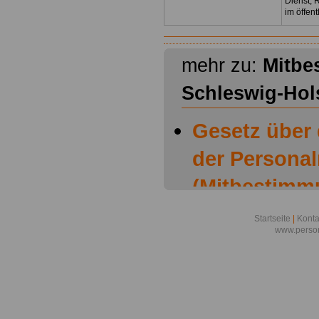
Dienst, 
im öffen
mehr zu:
Mitbe
Schleswig-Hol
Gesetz über
der Personal
(Mitbestimm
Schleswig-Ho
Startseite
|
Konta
www.person
Mitbestimmu
Schleswig-Ho
H.): § 1 Bil