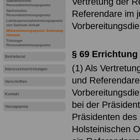
Vertretung der R
Saarländisches
Personalvertretungsgesetz
Referendare im j
Sächsisches
Personalvertretungsgesetz
Landespersonalvertretungsgesetz
Vorbereitungsdie
von Sachsen-Anhalt
Mitbestimmungsgesetz Schleswig-
Holstein
Thüringer
Personalvertretungsgesetz
§ 69
Errichtung
Betriebsrat
(1) Als Vertretu
Interessenvertretungen
und Referendare 
Vorschriften
Vorbereitungsdie
Kontakt
bei der Präsiden
Vorzugspreis
Präsidenten des
Holsteinischen 