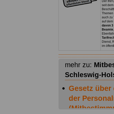
Der INFO
seit dem
Beschäft
Themen 
auch zu
auf dem 
davon 3
Beamte
Ebenfall
Tarifrec
Dienst, 
im öffen
mehr zu:
Mitbe
Schleswig-Hol
Gesetz über
der Personal
(Mitbestimm