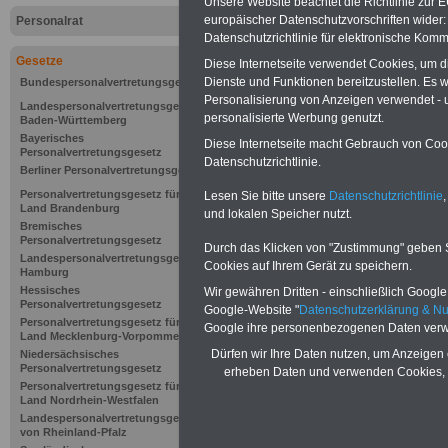
Unsere Website beachtet die Richtlinie zur 
Personalrat
europäischer Datenschutzvorschriften wide
Personalrat
Datenschutzrichtlinie für elektronische Komm
Gesetze
Diese Internetseite verwendet Cookies, um 
Dienste und Funktionen bereitzustellen. Es
Bundespersonalvertretungsgesetz
Personalisierung von Anzeigen verwendet - un
Landespersonalvertretungsgesetz
personalisierte Werbung genutzt.
Baden-Württemberg
Bayerisches
Diese Internetseite macht Gebrauch von Cooki
Personalvertretungsgesetz
Datenschutzrichtlinie.
Berliner Personalvertretungsgesetz
Personalvertretungsgesetz für das
Lesen Sie bitte unsere
Datenschutzrichtlinie
,
Land Brandenburg
und lokalen Speicher nutzt.
Bremisches
Personalvertretungsgesetz
Durch das Klicken von "Zustimmung" geben Sie
Landespersonalvertretungsgesetz
Cookies auf Ihrem Gerät zu speichern.
Hamburg
Hessisches
Wir gewähren Dritten - einschließlich Google -
Personalvertretungsgesetz
Google-Website "
Datenschutzerklärung & N
Personalvertretungsgesetz für das
Google ihre personenbezogenen Daten verw
Land Mecklenburg-Vorpommern
Dürfen wir Ihre Daten nutzen, um Anzeigen 
Niedersächsisches
Zur Übersicht d
Personalvertretungsgesetz
erheben Daten und verwenden Cookies, 
Personalvertretungsgesetz für das
Mitbestimmung
Land Nordrhein-Westfalen
Landespersonalvertretungsgesetz
von Rheinland-Pfalz
Schleswig-Hols