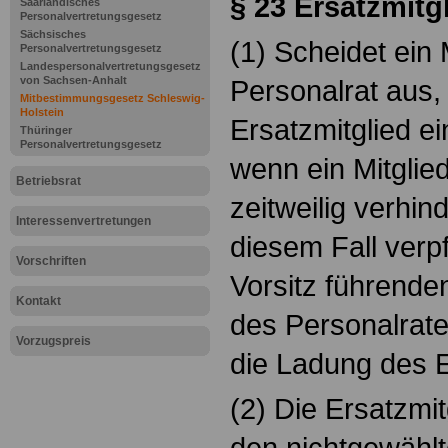
§ 23
Ersatzmitg
Saarländisches
Personalvertretungsgesetz
Sächsisches
(1) Scheidet ein
Personalvertretungsgesetz
Landespersonalvertretungsgesetz
von Sachsen-Anhalt
Personalrat aus, s
Mitbestimmungsgesetz Schleswig-
Holstein
Ersatzmitglied ein
Thüringer
Personalvertretungsgesetz
wenn ein Mitglie
Betriebsrat
zeitweilig verhinde
Interessenvertretungen
diesem Fall verpf
Vorschriften
Vorsitz führende
Kontakt
des Personalrates
Vorzugspreis
die Ladung des E
(2) Die Ersatzmi
den nichtgewählt