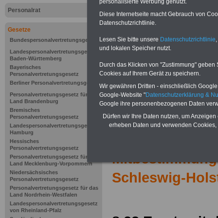
personalisierte Werbung genutzt.
Personalrat
Diese Internetseite macht Gebrauch von Cooki
Datenschutzrichtlinie.
Gesetze
Lesen Sie bitte unsere
Datenschutzrichtlinie
,
Bundespersonalvertretungsgesetz
und lokalen Speicher nutzt.
Landespersonalvertretungsgesetz
Baden-Württemberg
Durch das Klicken von "Zustimmung" geben Sie
Bayerisches
Cookies auf Ihrem Gerät zu speichern.
Personalvertretungsgesetz
Berliner Personalvertretungsgesetz
Wir gewähren Dritten - einschließlich Google -
Personalvertretungsgesetz für das
Google-Website "
Datenschutzerklärung & N
Land Brandenburg
Google ihre personenbezogenen Daten verw
Bremisches
Dürfen wir Ihre Daten nutzen, um Anzeigen 
Personalvertretungsgesetz
erheben Daten und verwenden Cookies, 
Landespersonalvertretungsgesetz
Hamburg
Zur Übersicht d
Hessisches
Personalvertretungsgesetz
Mitbestimmung
Personalvertretungsgesetz für das
Land Mecklenburg-Vorpommern
Niedersächsisches
Schleswig-Hols
Personalvertretungsgesetz
Personalvertretungsgesetz für das
Land Nordrhein-Westfalen
Landespersonalvertretungsgesetz
von Rheinland-Pfalz