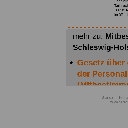
Ebenfall
Tarifrec
Dienst, 
im öffen
mehr zu:
Mitbe
Schleswig-Hol
Gesetz über
der Personal
(Mitbestimm
Schleswig-Ho
Startseite
|
Konta
www.person
Mitbestimmu
Schleswig-Ho