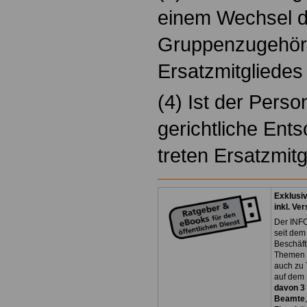
einem Wechsel d
Gruppenzugehörig
Ersatzmitgliedes
(4) Ist der Perso
gerichtliche Ent
treten Ersatzmitg
Exklusi
inkl. Ve
Der INFO
seit dem
Beschäft
Themen 
auch zu
auf dem 
davon 3
Beamte