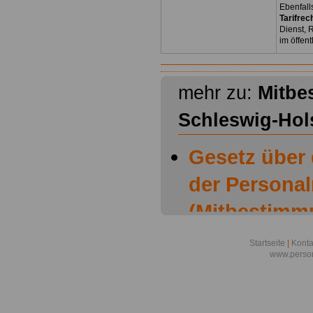
Ebenfall
Tarifrec
Dienst, 
im öffen
mehr zu:
Mitbe
Schleswig-Hol
Gesetz über
der Personal
(Mitbestimm
Schleswig-Ho
Startseite
|
Konta
www.person
Mitbestimmu
Schleswig-Ho