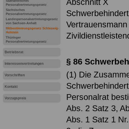
Abschnitt X
Saarländisches
Personalvertretungsgesetz
Sächsisches
Schwerbehindert
Personalvertretungsgesetz
Landespersonalvertretungsgesetz
Vertrauensmann
von Sachsen-Anhalt
Mitbestimmungsgesetz Schleswig-
Holstein
Zivildienstleiste
Thüringer
Personalvertretungsgesetz
Betriebsrat
§ 86
Schwerbehi
Interessenvertretungen
(1) Die Zusamme
Vorschriften
Schwerbehindert
Kontakt
Personalrat best
Vorzugspreis
Abs. 2 Satz 3, Ab
Abs. 1 Satz 1 Nr