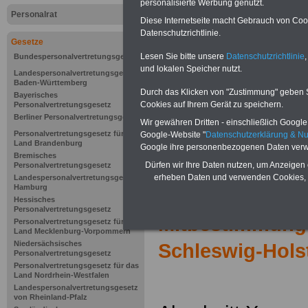
personalisierte Werbung genutzt.
Personalrat
Diese Internetseite macht Gebrauch von Cooki
Datenschutzrichtlinie.
Gesetze
Lesen Sie bitte unsere
Datenschutzrichtlinie
,
Bundespersonalvertretungsgesetz
und lokalen Speicher nutzt.
Landespersonalvertretungsgesetz
Baden-Württemberg
Durch das Klicken von "Zustimmung" geben Sie
Bayerisches
Cookies auf Ihrem Gerät zu speichern.
Personalvertretungsgesetz
Berliner Personalvertretungsgesetz
Wir gewähren Dritten - einschließlich Google -
Personalvertretungsgesetz für das
Google-Website "
Datenschutzerklärung & N
Land Brandenburg
Google ihre personenbezogenen Daten verw
Bremisches
Dürfen wir Ihre Daten nutzen, um Anzeigen 
Personalvertretungsgesetz
erheben Daten und verwenden Cookies, 
Landespersonalvertretungsgesetz
Hamburg
Zur Übersicht d
Hessisches
Personalvertretungsgesetz
Mitbestimmung
Personalvertretungsgesetz für das
Land Mecklenburg-Vorpommern
Niedersächsisches
Schleswig-Hols
Personalvertretungsgesetz
Personalvertretungsgesetz für das
Land Nordrhein-Westfalen
Landespersonalvertretungsgesetz
von Rheinland-Pfalz