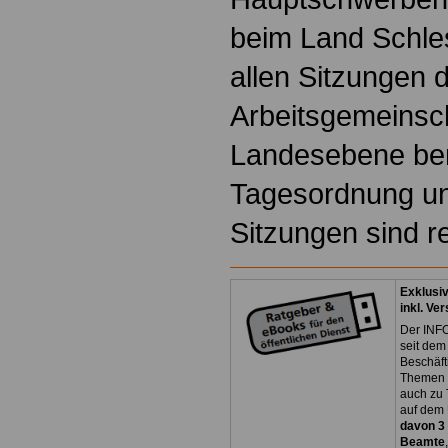
beim Land Schle
allen Sitzungen 
Arbeitsgemeinsc
Landesebene ber
Tagesordnung un
Sitzungen sind re
Exklusi
inkl. Ve
Der INFO
seit dem
Beschäft
Themen 
auch zu
auf dem 
davon 3
Beamte